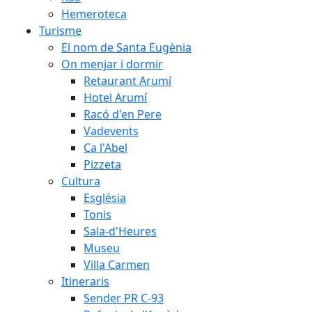
Hemeroteca
Turisme
El nom de Santa Eugènia
On menjar i dormir
Retaurant Arumí
Hotel Arumí
Racó d'en Pere
Vadevents
Ca l'Abel
Pizzeta
Cultura
Església
Tonis
Sala-d'Heures
Museu
Villa Carmen
Itineraris
Sender PR C-93