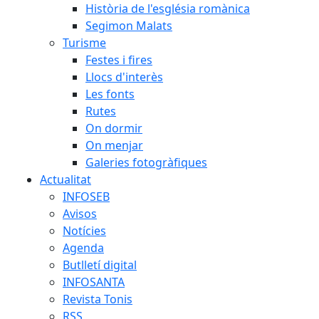
Història de l'església romànica
Segimon Malats
Turisme
Festes i fires
Llocs d'interès
Les fonts
Rutes
On dormir
On menjar
Galeries fotogràfiques
Actualitat
INFOSEB
Avisos
Notícies
Agenda
Butlletí digital
INFOSANTA
Revista Tonis
RSS