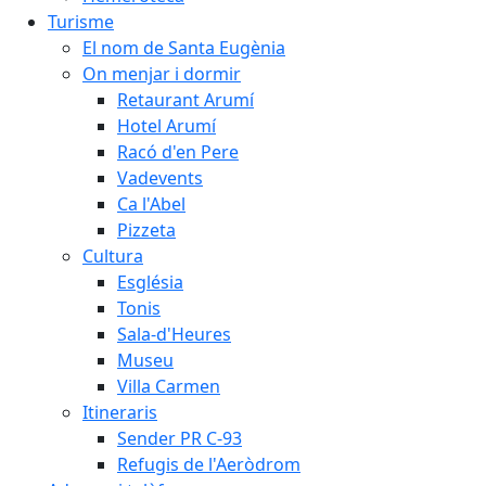
Turisme
El nom de Santa Eugènia
On menjar i dormir
Retaurant Arumí
Hotel Arumí
Racó d'en Pere
Vadevents
Ca l'Abel
Pizzeta
Cultura
Església
Tonis
Sala-d'Heures
Museu
Villa Carmen
Itineraris
Sender PR C-93
Refugis de l'Aeròdrom