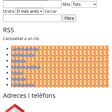
Mes
Ordre
Cercar
RSS
L'actualitat a un clic
Convocatòries
Subvencions
Agenda
Agenda política
Avisos
Notícies
Publicacions
Adreces i telèfons