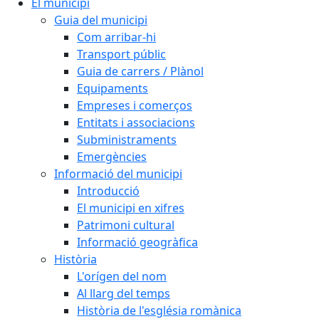
El municipi
Guia del municipi
Com arribar-hi
Transport públic
Guia de carrers / Plànol
Equipaments
Empreses i comerços
Entitats i associacions
Subministraments
Emergències
Informació del municipi
Introducció
El municipi en xifres
Patrimoni cultural
Informació geogràfica
Història
L'orígen del nom
Al llarg del temps
Història de l'església romànica