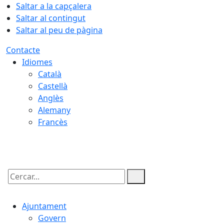
Saltar a la capçalera
Saltar al contingut
Saltar al peu de pàgina
Contacte
Idiomes
Català
Castellà
Anglès
Alemany
Francès
05.08.2026 | 22:27
Cercar:
Ajuntament
Govern