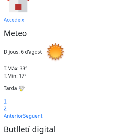
Accedeix
Meteo
Dijous, 6 d’agost
D
T.Màx: 33°
T
T.Min: 17°
T
Tarda
T
1
2
Anterior
Següent
Butlletí digital