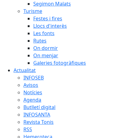
Segimon Malats
Turisme
Festes i fires
Llocs d'interès
Les fonts
Rutes
On dormir
On menjar
Galeries fotogràfiques
Actualitat
INFOSEB
Avisos
Notícies
Agenda
Butlletí digital
INFOSANTA
Revista Tonis
RSS
Hemeroteca