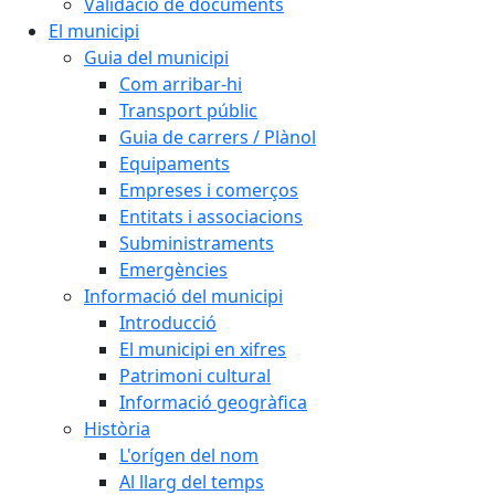
Validació de documents
El municipi
Guia del municipi
Com arribar-hi
Transport públic
Guia de carrers / Plànol
Equipaments
Empreses i comerços
Entitats i associacions
Subministraments
Emergències
Informació del municipi
Introducció
El municipi en xifres
Patrimoni cultural
Informació geogràfica
Història
L'orígen del nom
Al llarg del temps