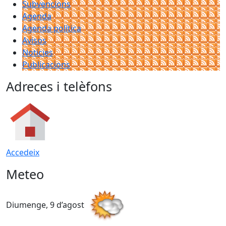
Subvencions
Agenda
Agenda política
Avisos
Notícies
Publicacions
Adreces i telèfons
Accedeix
Meteo
Diumenge, 9 d’agost
D