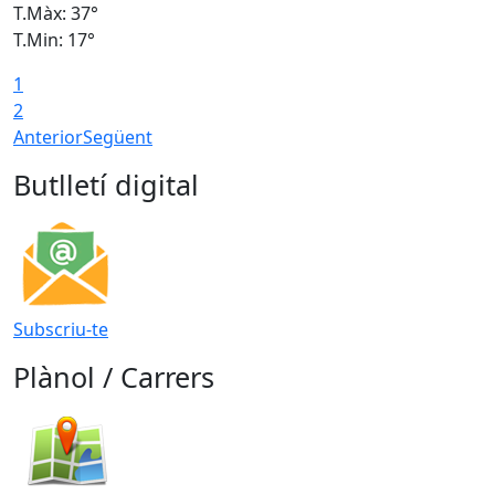
T.Màx: 37°
T
T.Min: 17°
T
1
T
2
Anterior
Següent
Butlletí digital
Subscriu-te
Plànol / Carrers