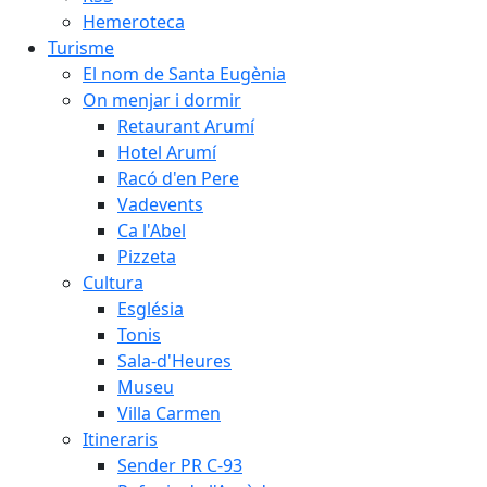
Hemeroteca
Turisme
El nom de Santa Eugènia
On menjar i dormir
Retaurant Arumí
Hotel Arumí
Racó d'en Pere
Vadevents
Ca l'Abel
Pizzeta
Cultura
Església
Tonis
Sala-d'Heures
Museu
Villa Carmen
Itineraris
Sender PR C-93