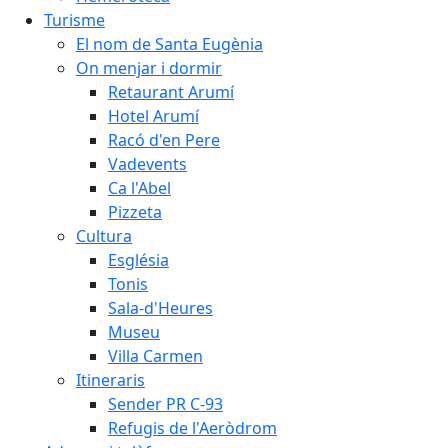
Turisme
El nom de Santa Eugènia
On menjar i dormir
Retaurant Arumí
Hotel Arumí
Racó d'en Pere
Vadevents
Ca l'Abel
Pizzeta
Cultura
Església
Tonis
Sala-d'Heures
Museu
Villa Carmen
Itineraris
Sender PR C-93
Refugis de l'Aeròdrom