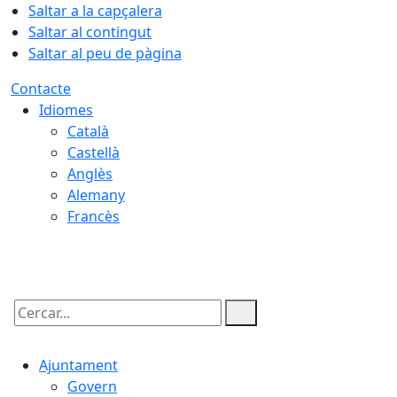
Saltar a la capçalera
Saltar al contingut
Saltar al peu de pàgina
Contacte
Idiomes
Català
Castellà
Anglès
Alemany
Francès
07.08.2026 | 04:06
Cercar:
Ajuntament
Govern