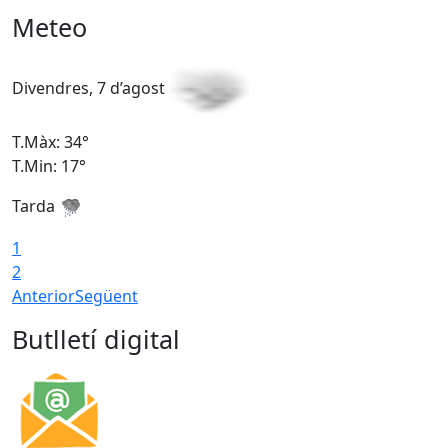
Meteo
Divendres, 7 d’agost
D
T.Màx: 34°
T
T.Min: 17°
T
Tarda
T
1
2
Anterior
Següent
Butlletí digital