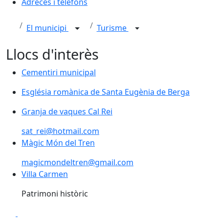
Adreces i telèfons
El municipi
Turisme
Llocs d'interès
Cementiri municipal
Cementiri municipal
Església romànica de Santa Eugènia de Berga
Església romànica de Santa Eugènia de Berga
Granja de vaques Cal Rei
Granja de vaques Cal Rei
sat_rei@hotmail.com
Màgic Món del Tren
Màgic Món del Tren
magicmondeltren@gmail.com
Villa Carmen
Villa Carmen
Patrimoni històric
Facebook
X