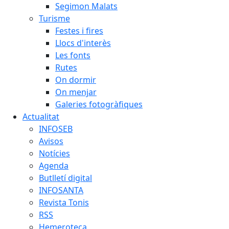
Segimon Malats
Turisme
Festes i fires
Llocs d'interès
Les fonts
Rutes
On dormir
On menjar
Galeries fotogràfiques
Actualitat
INFOSEB
Avisos
Notícies
Agenda
Butlletí digital
INFOSANTA
Revista Tonis
RSS
Hemeroteca