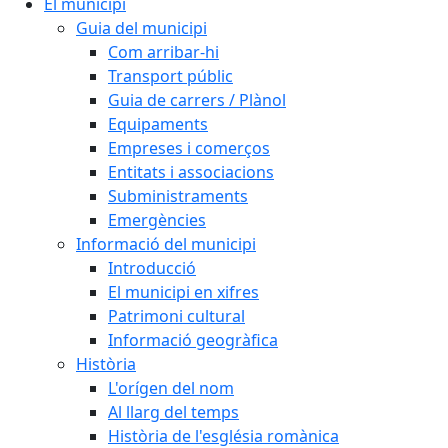
El municipi
Guia del municipi
Com arribar-hi
Transport públic
Guia de carrers / Plànol
Equipaments
Empreses i comerços
Entitats i associacions
Subministraments
Emergències
Informació del municipi
Introducció
El municipi en xifres
Patrimoni cultural
Informació geogràfica
Història
L'orígen del nom
Al llarg del temps
Història de l'església romànica