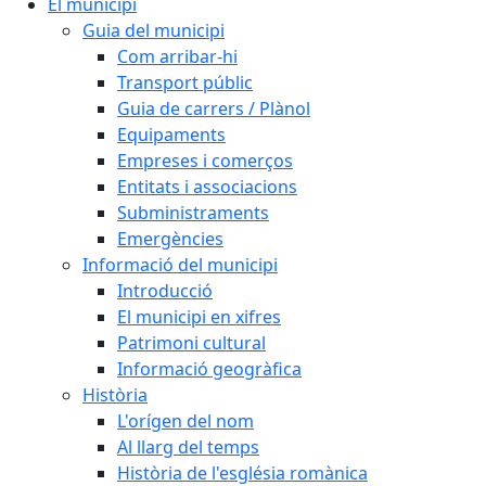
El municipi
Guia del municipi
Com arribar-hi
Transport públic
Guia de carrers / Plànol
Equipaments
Empreses i comerços
Entitats i associacions
Subministraments
Emergències
Informació del municipi
Introducció
El municipi en xifres
Patrimoni cultural
Informació geogràfica
Història
L'orígen del nom
Al llarg del temps
Història de l'església romànica