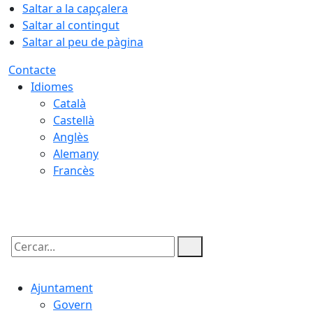
Saltar a la capçalera
Saltar al contingut
Saltar al peu de pàgina
Contacte
Idiomes
Català
Castellà
Anglès
Alemany
Francès
06.08.2026 | 14:52
Cercar:
Ajuntament
Govern