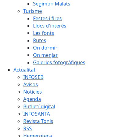
Segimon Malats
Turisme
Festes i fires
Llocs d'interès
Les fonts
Rutes
On dormir
On menjar
Galeries fotogràfiques
Actualitat
INFOSEB
Avisos
Notícies
Agenda
Butlletí digital
INFOSANTA
Revista Tonis
RSS
Hemeroteca