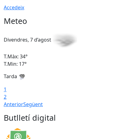
Accedeix
Meteo
Divendres, 7 d’agost
D
T.Màx: 34°
T
T.Min: 17°
T
Tarda
T
1
2
Anterior
Següent
Butlletí digital