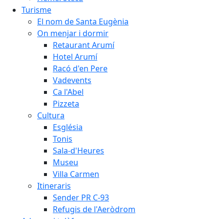
Turisme
El nom de Santa Eugènia
On menjar i dormir
Retaurant Arumí
Hotel Arumí
Racó d'en Pere
Vadevents
Ca l'Abel
Pizzeta
Cultura
Església
Tonis
Sala-d'Heures
Museu
Villa Carmen
Itineraris
Sender PR C-93
Refugis de l'Aeròdrom