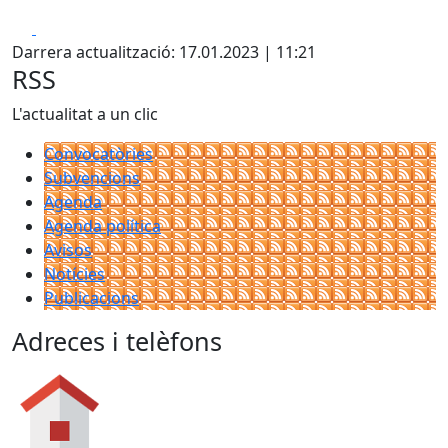
Facebook
X
Darrera actualització: 17.01.2023 | 11:21
RSS
L'actualitat a un clic
Convocatòries
Subvencions
Agenda
Agenda política
Avisos
Notícies
Publicacions
Adreces i telèfons