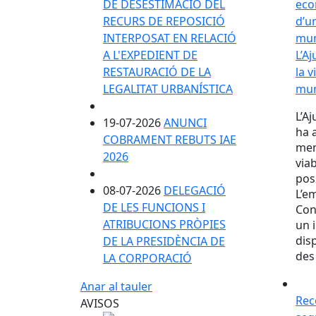
DE DESESTIMACIÓ DEL
RECURS DE REPOSICIÓ
INTERPOSAT EN RELACIÓ
A L'EXPEDIENT DE
L’A
RESTAURACIÓ DE LA
la 
LEGALITAT URBANÍSTICA
mun
L’A
19-07-2026
ANUNCI
ha 
COBRAMENT REBUTS IAE
men
2026
via
pos
08-07-2026
DELEGACIÓ
L’e
DE LES FUNCIONS I
Cons
ATRIBUCIONS PRÒPIES
un 
dis
DE LA PRESIDÈNCIA DE
des 
LA CORPORACIÓ
Anar al tauler
Rec
AVISOS