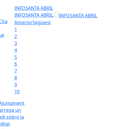
INFOSANTA ABRIL
INFOSANTA ABRIL
Cita
Anterior
Següent
1
al
2
t
3
4
5
6
7
8
9
10