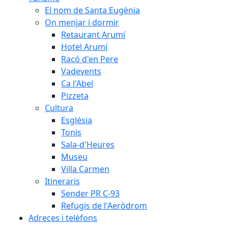
El nom de Santa Eugènia
On menjar i dormir
Retaurant Arumí
Hotel Arumí
Racó d'en Pere
Vadevents
Ca l'Abel
Pizzeta
Cultura
Església
Tonis
Sala-d'Heures
Museu
Villa Carmen
Itineraris
Sender PR C-93
Refugis de l'Aeròdrom
Adreces i telèfons