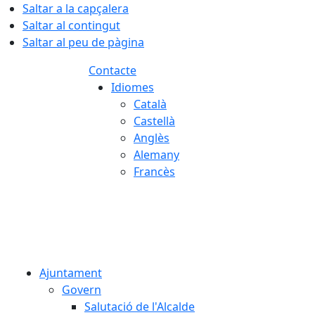
Saltar a la capçalera
Saltar al contingut
Saltar al peu de pàgina
Contacte
Idiomes
Català
Castellà
Anglès
Alemany
Francès
06.08.2026 | 03:42
Ajuntament
Govern
Salutació de l'Alcalde