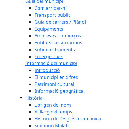
Guia del municipi
Com arribar-hi
Transport públic
Guia de carrers / Plànol
Equipaments
Empreses i comerços
Entitats i associacions
Subministraments
Emergències
Informació del municipi
Introducció
El municipi en xifres
Patrimoni cultural
Informació geogràfica
Història
L'orígen del nom
Al llarg del temps
Història de l'església romànica
Segimon Malats