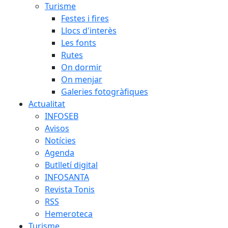
Turisme
Festes i fires
Llocs d'interès
Les fonts
Rutes
On dormir
On menjar
Galeries fotogràfiques
Actualitat
INFOSEB
Avisos
Notícies
Agenda
Butlletí digital
INFOSANTA
Revista Tonis
RSS
Hemeroteca
Turisme