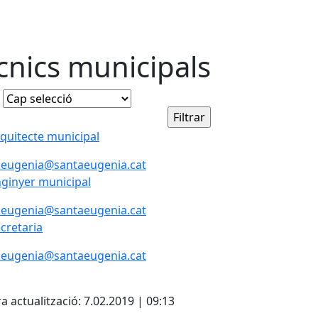
cnics municipals
quitecte municipal
.eugenia@santaeugenia.cat
ginyer municipal
.eugenia@santaeugenia.cat
cretaria
.eugenia@santaeugenia.cat
cebook
X
a actualització: 7.02.2019 | 09:13