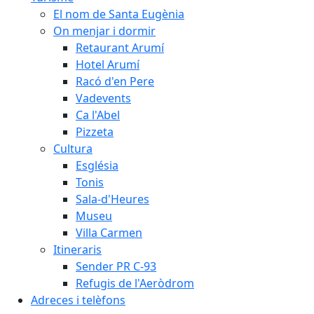
El nom de Santa Eugènia
On menjar i dormir
Retaurant Arumí
Hotel Arumí
Racó d'en Pere
Vadevents
Ca l'Abel
Pizzeta
Cultura
Església
Tonis
Sala-d'Heures
Museu
Villa Carmen
Itineraris
Sender PR C-93
Refugis de l'Aeròdrom
Adreces i telèfons