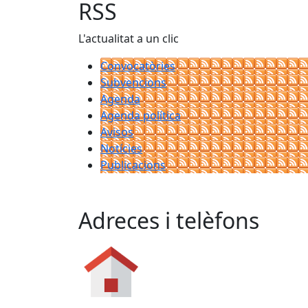
RSS
L'actualitat a un clic
Convocatòries
Subvencions
Agenda
Agenda política
Avisos
Notícies
Publicacions
Adreces i telèfons