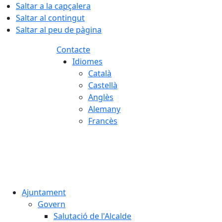
Saltar a la capçalera
Saltar al contingut
Saltar al peu de pàgina
Contacte
Idiomes
Català
Castellà
Anglès
Alemany
Francès
06.08.2026 | 08:12
Ajuntament
Govern
Salutació de l'Alcalde