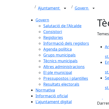
Ajuntament
Govern
Tè
Govern
Salutació de l'Alcalde
Consistori
Temes
Regidories
Informació dels regidors
Ar
Agenda política
Grups municipals
st
Tècnics municipals
En
Altres administracions
st
El ple municipal
Se
Pressupostos i plantilles
Resultats electorals
st
Normativa
Informació oficial
Fa
L'ajuntament digital
Darrer