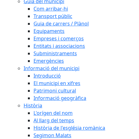
Guia del municipi
Com arribar-hi
Transport públic
Guia de carrers / Plànol
Equipaments
Empreses i comerços
Entitats i associacions
Subministraments
Emergències
Informació del municipi
Introducció
El municipi en xifres
Patrimoni cultural
Informació geogràfica
Història
L'orígen del nom
Al llarg del temps
Història de l'església romànica
Segimon Malats