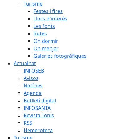
Turisme
Festes i fires
Llocs d'interès
Les fonts
Rutes
On dormir
On menjar
Galeries fotogràfiques
Actualitat
INFOSEB
Avisos
Notícies
Agenda
Butlletí digital
INFOSANTA
Revista Tonis
RSS
Hemeroteca
Turisme