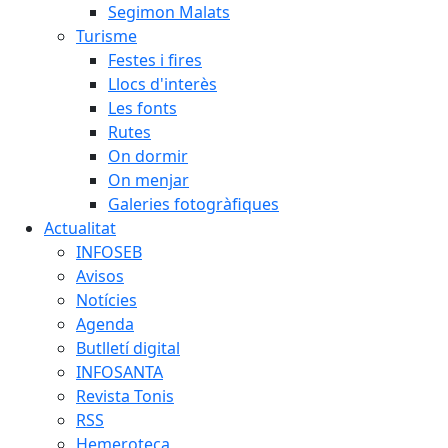
Segimon Malats
Turisme
Festes i fires
Llocs d'interès
Les fonts
Rutes
On dormir
On menjar
Galeries fotogràfiques
Actualitat
INFOSEB
Avisos
Notícies
Agenda
Butlletí digital
INFOSANTA
Revista Tonis
RSS
Hemeroteca