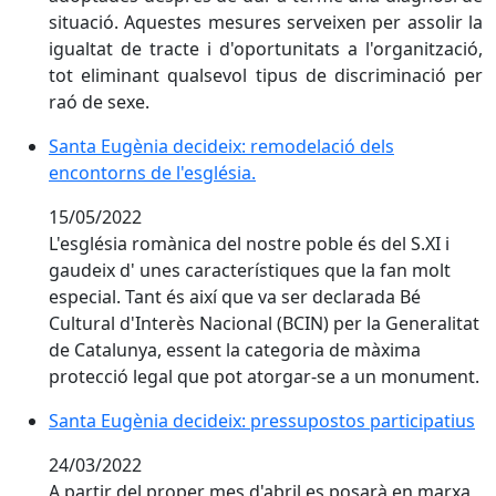
situació. Aquestes mesures serveixen per assolir la
igualtat de tracte i d'oportunitats a l'organització,
tot eliminant qualsevol tipus de discriminació per
raó de sexe.
Santa Eugènia decideix: remodelació dels encontorns d
Santa Eugènia decideix: remodelació dels
encontorns de l'església.
15/05/2022
L'església romànica del nostre poble és del S.XI i
gaudeix d' unes característiques que la fan molt
especial. Tant és així que va ser declarada Bé
Cultural d'Interès Nacional (BCIN) per la Generalitat
de Catalunya, essent la categoria de màxima
protecció legal que pot atorgar-se a un monument.
Santa Eugènia decideix: pressupostos participatius
Santa Eugènia decideix: pressupostos participatius
24/03/2022
A partir del proper mes d'abril es posarà en marxa