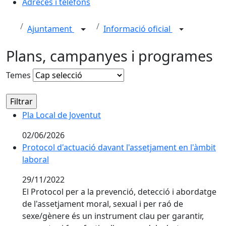
Adreces i telèfons
Ajuntament
Informació oficial
Plans, campanyes i programes
Temes
Pla Local de Joventut
02/06/2026
Protocol d'actuació davant l'assetjament en l'àmbit la
Protocol d'actuació davant l'assetjament en l'àmbit
laboral
29/11/2022
El Protocol per a la prevenció, detecció i abordatge
de l'assetjament moral, sexual i per raó de
sexe/gènere és un instrument clau per garantir,