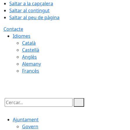
Saltar a la capçalera
Saltar al contingut
Saltar al peu de pàgina
Contacte
Idiomes
Català
Castellà
Anglès
Alemany
Francès
10.08.2026 | 04:40
Cercar:
Ajuntament
Govern