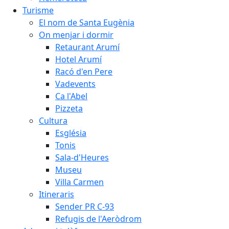
Turisme
El nom de Santa Eugènia
On menjar i dormir
Retaurant Arumí
Hotel Arumí
Racó d'en Pere
Vadevents
Ca l'Abel
Pizzeta
Cultura
Església
Tonis
Sala-d'Heures
Museu
Villa Carmen
Itineraris
Sender PR C-93
Refugis de l'Aeròdrom