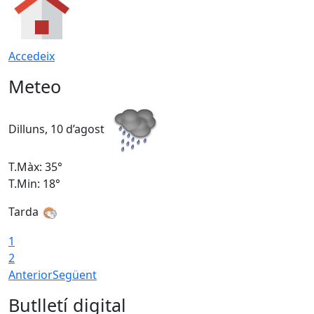
Accedeix
Meteo
Dilluns, 10 d’agost
D
T.Màx: 35°
T
T.Min: 18°
T
Tarda
T
1
2
Anterior
Següent
Butlletí digital