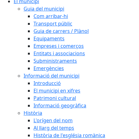
El municipi
Guia del municipi
Com arribar-hi
Transport públic
Guia de carrers / Plànol
Equipaments
Empreses i comerços
Entitats i associacions
Subministraments
Emergències
Informació del municipi
Introducció
El municipi en xifres
Patrimoni cultural
Informació geogràfica
Història
L'orígen del nom
Al llarg del temps
Història de l'església romànica