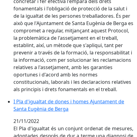
concretar i fer efectiva l'empara dels drets
fonamentals i l'obligació de protecció de la salut i
de la igualtat de les persones treballadores. És per
això que l'Ajuntament de Santa Eugènia de Berga es
compromet a regular, mitjançant aquest Protocol,
la problemàtica de l'assetjament en el treball,
establint, així, un mètode que s'apliqui, tant per
prevenir a través de la formació, la responsabilitat i
la informació, com per solucionar les reclamacions
relatives a l'assetjament, amb les garanties
oportunes i d'acord amb les normes
constitucionals, laborals i les declaracions relatives
als principis i drets fonamentals en el treball.
I Pla d'igualtat de dones i homes Ajuntament de San
I Pla d'igualtat de dones i homes Ajuntament de
Santa Eugènia de Berga
21/11/2022
El Pla d'igualtat és un conjunt ordenat de mesures,
adoptades després de dur a terme una diagnosi de