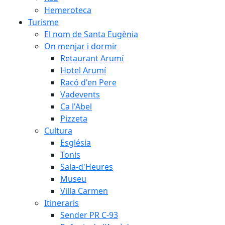
Hemeroteca
Turisme
El nom de Santa Eugènia
On menjar i dormir
Retaurant Arumí
Hotel Arumí
Racó d'en Pere
Vadevents
Ca l'Abel
Pizzeta
Cultura
Església
Tonis
Sala-d'Heures
Museu
Villa Carmen
Itineraris
Sender PR C-93