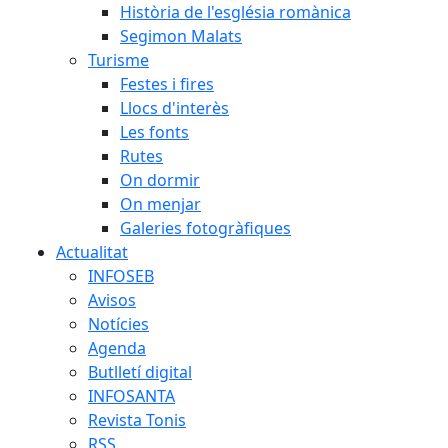
Història de l'església romànica
Segimon Malats
Turisme
Festes i fires
Llocs d'interès
Les fonts
Rutes
On dormir
On menjar
Galeries fotogràfiques
Actualitat
INFOSEB
Avisos
Notícies
Agenda
Butlletí digital
INFOSANTA
Revista Tonis
RSS