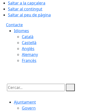
Saltar a la capçalera
Saltar al contingut
Saltar al peu de pàgina
Contacte
Idiomes
Català
Castellà
Anglès
Alemany
Francès
09.08.2026 | 13:39
Cercar:
Ajuntament
Govern