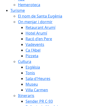
Hemeroteca
Turisme
El nom de Santa Eugènia
On menjar i dormir
Retaurant Arumí
Hotel Arumí
Racó d'en Pere
Vadevents
Ca l'Abel
Pizzeta
Cultura
Església
Tonis
Sala-d'Heures
Museu
Villa Carmen
Itineraris
Sender PR C-93