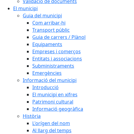
Validació de documents
El municipi
Guia del municipi
Com arribar-hi
Transport públic
Guia de carrers / Plànol
Equipaments
Empreses i comerços
Entitats i associacions
Subministraments
Emergències
Informació del municipi
Introducció
El municipi en xifres
Patrimoni cultural
Informació geogràfica
Història
L'orígen del nom
Al llarg del temps