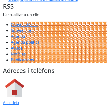
RSS
L'actualitat a un clic
Convocatòries
Subvencions
Agenda
Agenda política
Avisos
Notícies
Publicacions
Adreces i telèfons
Accedeix