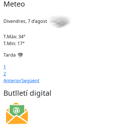
Meteo
Divendres, 7 d’agost
D
T.Màx: 34°
T
T.Min: 17°
T
Tarda
T
1
2
Anterior
Següent
Butlletí digital