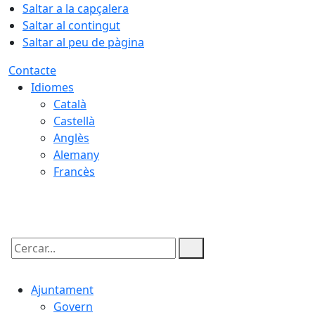
Saltar a la capçalera
Saltar al contingut
Saltar al peu de pàgina
Contacte
Idiomes
Català
Castellà
Anglès
Alemany
Francès
07.08.2026 | 11:34
Cercar:
Ajuntament
Govern