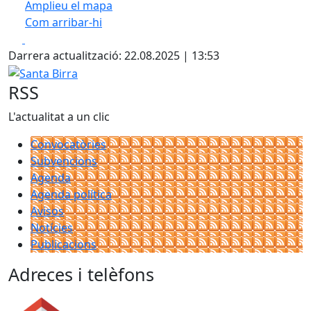
Amplieu el mapa
Com arribar-hi
Leaflet
| ©
OpenStreetMap
contributors
Facebook
X
+
Darrera actualització: 22.08.2025 | 13:53
−
Santa Birra
RSS
L'actualitat a un clic
Convocatòries
Subvencions
Agenda
Agenda política
Avisos
Notícies
Publicacions
Adreces i telèfons