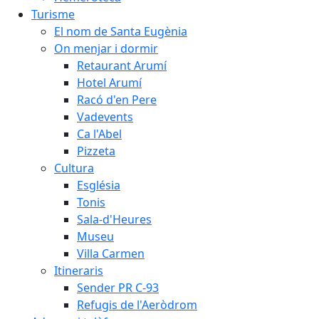
Turisme
El nom de Santa Eugènia
On menjar i dormir
Retaurant Arumí
Hotel Arumí
Racó d'en Pere
Vadevents
Ca l'Abel
Pizzeta
Cultura
Església
Tonis
Sala-d'Heures
Museu
Villa Carmen
Itineraris
Sender PR C-93
Refugis de l'Aeròdrom