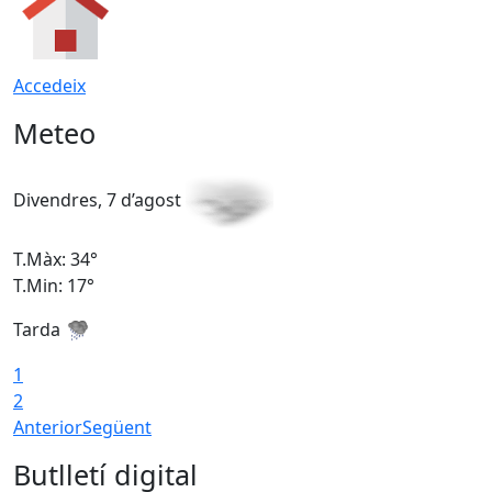
Accedeix
Meteo
Divendres, 7 d’agost
D
T.Màx: 34°
T
T.Min: 17°
T
Tarda
T
1
2
Anterior
Següent
Butlletí digital