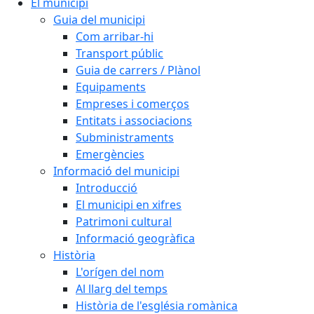
El municipi
Guia del municipi
Com arribar-hi
Transport públic
Guia de carrers / Plànol
Equipaments
Empreses i comerços
Entitats i associacions
Subministraments
Emergències
Informació del municipi
Introducció
El municipi en xifres
Patrimoni cultural
Informació geogràfica
Història
L'orígen del nom
Al llarg del temps
Història de l'església romànica