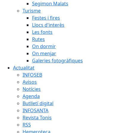
Segimon Malats
Turisme
Festes i fires
Llocs d'interès
Les fonts
Rutes
On dormir
On menjar
Galeries fotogràfiques
Actualitat
INFOSEB
Avisos
Notícies
Agenda
Butlletí digital
INFOSANTA
Revista Tonis
RSS
Hemeroteca