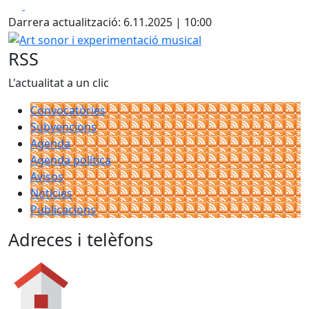
Facebook
X
Darrera actualització: 6.11.2025 | 10:00
Art sonor i experimentació musical
RSS
L'actualitat a un clic
Convocatòries
Subvencions
Agenda
Agenda política
Avisos
Notícies
Publicacions
Adreces i telèfons