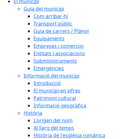
El municipi
Guia del municipi
Com arribar-hi
Transport públic
Guia de carrers / Plànol
Equipaments
Empreses i comerços
Entitats i associacions
Subministraments
Emergències
Informació del municipi
Introducció
El municipi en xifres
Patrimoni cultural
Informació geogràfica
Història
L'orígen del nom
Al llarg del temps
Història de l'església romànica