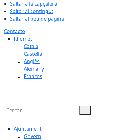
Saltar a la capçalera
Saltar al contingut
Saltar al peu de pàgina
Contacte
Idiomes
Català
Castellà
Anglès
Alemany
Francès
09.08.2026 | 05:10
Cercar:
Ajuntament
Govern