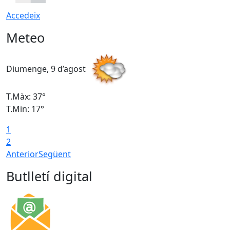
Accedeix
Meteo
Diumenge, 9 d’agost
D
T.Màx: 37°
T
T.Min: 17°
T
1
T
2
Anterior
Següent
Butlletí digital