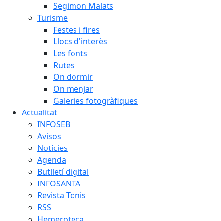
Segimon Malats
Turisme
Festes i fires
Llocs d'interès
Les fonts
Rutes
On dormir
On menjar
Galeries fotogràfiques
Actualitat
INFOSEB
Avisos
Notícies
Agenda
Butlletí digital
INFOSANTA
Revista Tonis
RSS
Hemeroteca