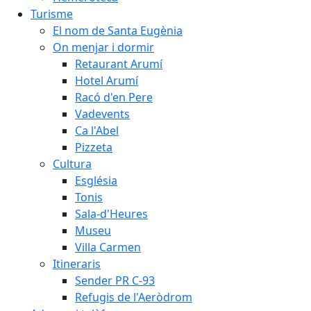
Turisme
El nom de Santa Eugènia
On menjar i dormir
Retaurant Arumí
Hotel Arumí
Racó d'en Pere
Vadevents
Ca l'Abel
Pizzeta
Cultura
Església
Tonis
Sala-d'Heures
Museu
Villa Carmen
Itineraris
Sender PR C-93
Refugis de l'Aeròdrom