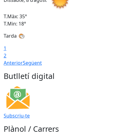
Dissabte, 8 d’agost
D
T.Màx: 35°
T
T.Min: 18°
T
Tarda
T
1
2
Anterior
Següent
Butlletí digital
Subscriu-te
Plànol / Carrers