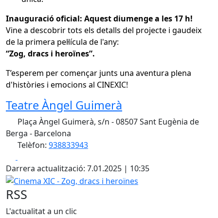
Inauguració oficial: Aquest diumenge a les 17 h!
Vine a descobrir tots els detalls del projecte i gaudeix
de la primera pel·lícula de l'any:
“Zog, dracs i heroïnes”.
T’esperem per començar junts una aventura plena
d'històries i emocions al CINEXIC!
Teatre Àngel Guimerà
Plaça Àngel Guimerà, s/n - 08507 Sant Eugènia de
Berga - Barcelona
Telèfon:
938833943
Facebook
X
Darrera actualització: 7.01.2025 | 10:35
Cinema XIC - Zog, dracs i heroïnes
RSS
L'actualitat a un clic