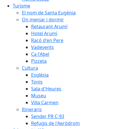
Turisme
El nom de Santa Eugènia
On menjar i dormir
Retaurant Arumí
Hotel Arumí
Racó d'en Pere
Vadevents
Ca l'Abel
Pizzeta
Cultura
Església
Tonis
Sala-d'Heures
Museu
Villa Carmen
Itineraris
Sender PR C-93
Refugis de l'Aeròdrom