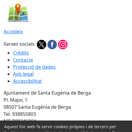
Accedeix
Xarxes socials:
Crèdits
Contacte
Protecció de dades
Avís legal
Accessibilitat
Ajuntament de Santa Eugènia de Berga
Pl. Major, 1
08507 Santa Eugènia de Berga
Tel. 938855803
NIF P0824600A
Aquest lloc web fa servir cookies pròpies i de tercers per