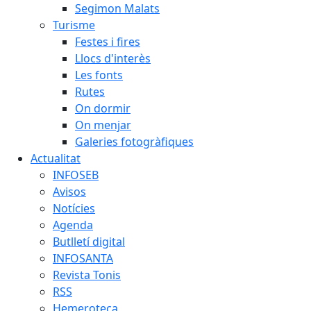
Segimon Malats
Turisme
Festes i fires
Llocs d'interès
Les fonts
Rutes
On dormir
On menjar
Galeries fotogràfiques
Actualitat
INFOSEB
Avisos
Notícies
Agenda
Butlletí digital
INFOSANTA
Revista Tonis
RSS
Hemeroteca