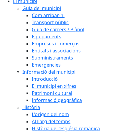
El municipi
Guia del municipi
Com arribar-hi
Transport públic
Guia de carrers / Plànol
Equipaments
Empreses i comerços
Entitats i associacions
Subministraments
Emergències
Informació del municipi
Introducció
El municipi en xifres
Patrimoni cultural
Informació geogràfica
Història
L'orígen del nom
Al llarg del temps
Història de l'església romànica