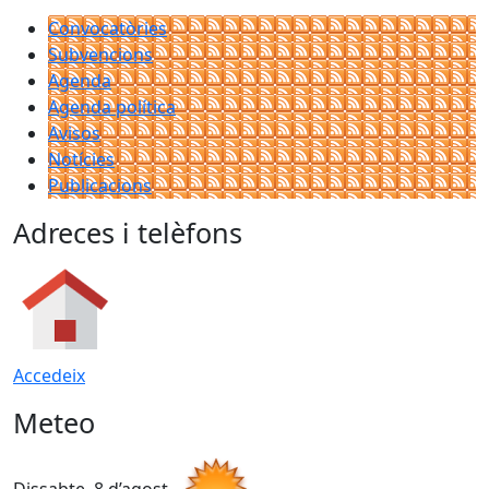
Convocatòries
Subvencions
Agenda
Agenda política
Avisos
Notícies
Publicacions
Adreces i telèfons
Accedeix
Meteo