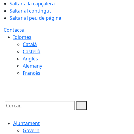
Saltar a la capçalera
Saltar al contingut
Saltar al peu de pàgina
Contacte
Idiomes
Català
Castellà
Anglès
Alemany
Francès
07.08.2026 | 16:58
Cercar:
Ajuntament
Govern