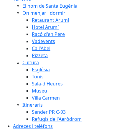
El nom de Santa Eugènia
On menjar i dormir
Retaurant Arumí
Hotel Arumí
Racó d'en Pere
Vadevents
Ca l'Abel
Pizzeta
Cultura
Església
Tonis
Sala-d'Heures
Museu
Villa Carmen
Itineraris
Sender PR C-93
Refugis de l'Aeròdrom
Adreces i telèfons