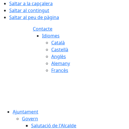
Saltar a la capçalera
Saltar al contingut
Saltar al peu de pàgina
Contacte
Idiomes
Català
Castellà
Anglès
Alemany
Francès
06.08.2026 | 16:13
Ajuntament
Govern
Salutació de l'Alcalde