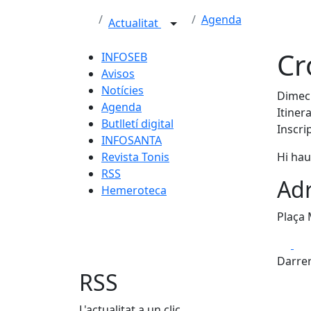
Agenda
Actualitat
Cr
INFOSEB
Avisos
Notícies
Dimecr
Agenda
Itiner
Butlletí digital
Inscri
INFOSANTA
Revista Tonis
Hi hau
RSS
Adr
Hemeroteca
Plaça 
Fa
Darrer
RSS
L'actualitat a un clic