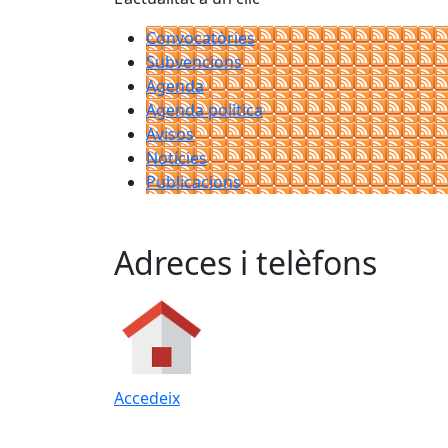
Convocatòries
Subvencions
Agenda
Agenda política
Avisos
Notícies
Publicacions
Adreces i telèfons
Accedeix