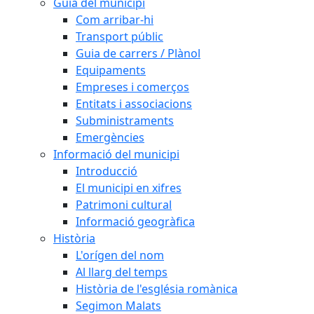
Guia del municipi
Com arribar-hi
Transport públic
Guia de carrers / Plànol
Equipaments
Empreses i comerços
Entitats i associacions
Subministraments
Emergències
Informació del municipi
Introducció
El municipi en xifres
Patrimoni cultural
Informació geogràfica
Història
L'orígen del nom
Al llarg del temps
Història de l'església romànica
Segimon Malats