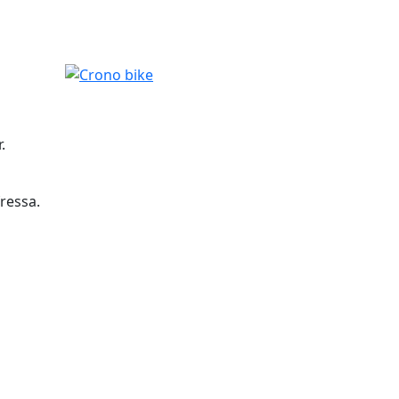
Crono bike
.
ressa.