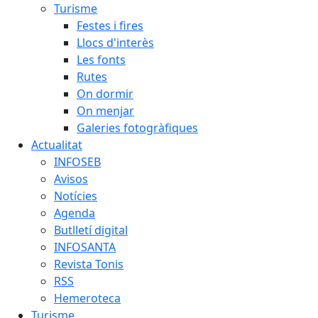
Turisme
Festes i fires
Llocs d'interès
Les fonts
Rutes
On dormir
On menjar
Galeries fotogràfiques
Actualitat
INFOSEB
Avisos
Notícies
Agenda
Butlletí digital
INFOSANTA
Revista Tonis
RSS
Hemeroteca
Turisme