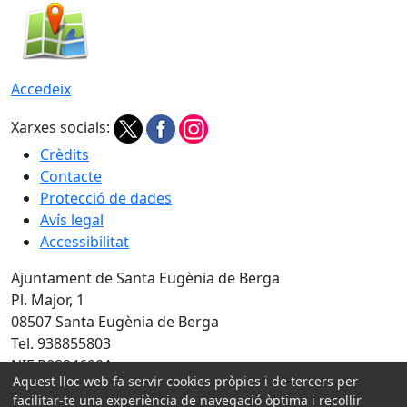
Accedeix
Xarxes socials:
Crèdits
Contacte
Protecció de dades
Avís legal
Accessibilitat
Ajuntament de Santa Eugènia de Berga
Pl. Major, 1
08507 Santa Eugènia de Berga
Tel. 938855803
NIF P0824600A
Aquest lloc web fa servir cookies pròpies i de tercers per
Amb la col·laboració de:
facilitar-te una experiència de navegació òptima i recollir