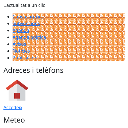
L'actualitat a un clic
Convocatòries
Subvencions
Agenda
Agenda política
Avisos
Notícies
Publicacions
Adreces i telèfons
Accedeix
Meteo