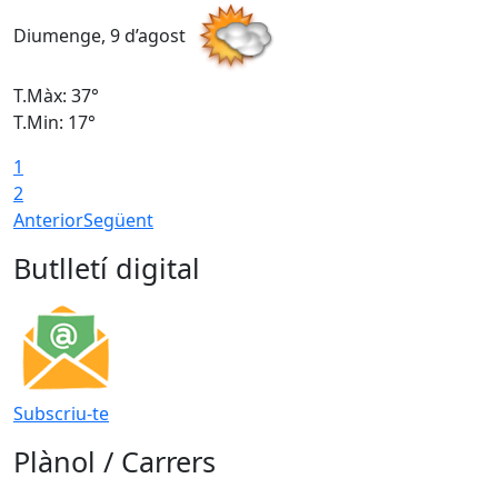
Diumenge, 9 d’agost
D
T.Màx: 37°
T
T.Min: 17°
T
1
T
2
Anterior
Següent
Butlletí digital
Subscriu-te
Plànol / Carrers