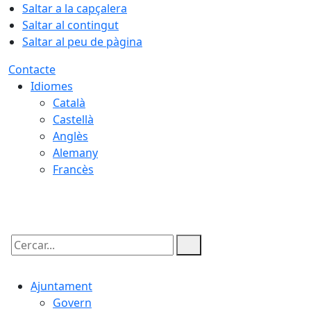
Saltar a la capçalera
Saltar al contingut
Saltar al peu de pàgina
Contacte
Idiomes
Català
Castellà
Anglès
Alemany
Francès
09.08.2026 | 03:08
Cercar:
Ajuntament
Govern