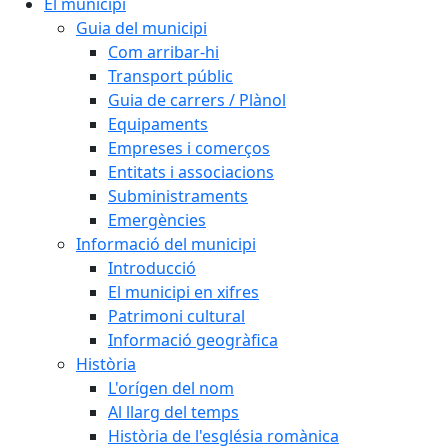
El municipi
Guia del municipi
Com arribar-hi
Transport públic
Guia de carrers / Plànol
Equipaments
Empreses i comerços
Entitats i associacions
Subministraments
Emergències
Informació del municipi
Introducció
El municipi en xifres
Patrimoni cultural
Informació geogràfica
Història
L'orígen del nom
Al llarg del temps
Història de l'església romànica