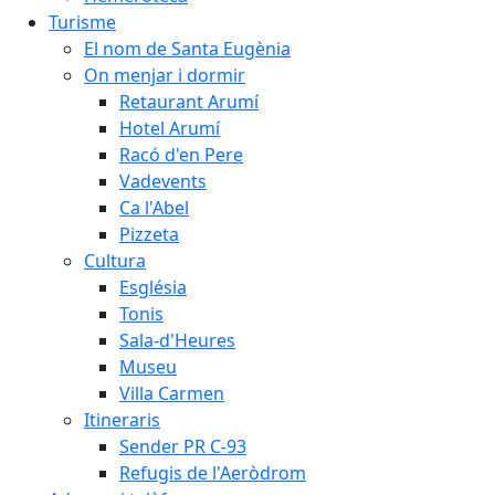
Turisme
El nom de Santa Eugènia
On menjar i dormir
Retaurant Arumí
Hotel Arumí
Racó d'en Pere
Vadevents
Ca l'Abel
Pizzeta
Cultura
Església
Tonis
Sala-d'Heures
Museu
Villa Carmen
Itineraris
Sender PR C-93
Refugis de l'Aeròdrom