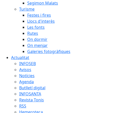
Segimon Malats
Turisme
Festes i fires
Llocs d'interès
Les fonts
Rutes
On dormir
On menjar
Galeries fotogràfiques
Actualitat
INFOSEB
Avisos
Notícies
Agenda
Butlletí digital
INFOSANTA
Revista Tonis
RSS
Hemeroteca