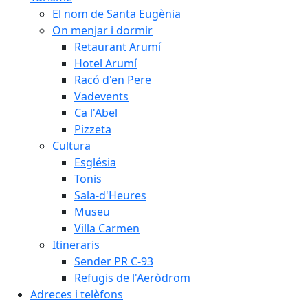
El nom de Santa Eugènia
On menjar i dormir
Retaurant Arumí
Hotel Arumí
Racó d'en Pere
Vadevents
Ca l'Abel
Pizzeta
Cultura
Església
Tonis
Sala-d'Heures
Museu
Villa Carmen
Itineraris
Sender PR C-93
Refugis de l'Aeròdrom
Adreces i telèfons