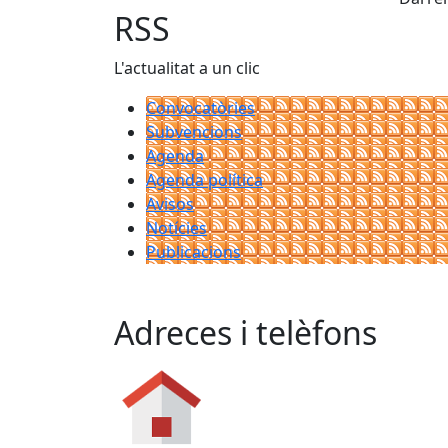
RSS
L'actualitat a un clic
Convocatòries
Subvencions
Agenda
Agenda política
Avisos
Notícies
Publicacions
Adreces i telèfons