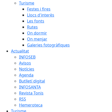
Turisme
Festes i fires
Llocs d'interès
Les fonts
Rutes
On dormir
On menjar
Galeries fotogràfiques
Actualitat
INFOSEB
Avisos
Notícies
Agenda
Butlletí digital
INFOSANTA
Revista Tonis
RSS
Hemeroteca
Turisme