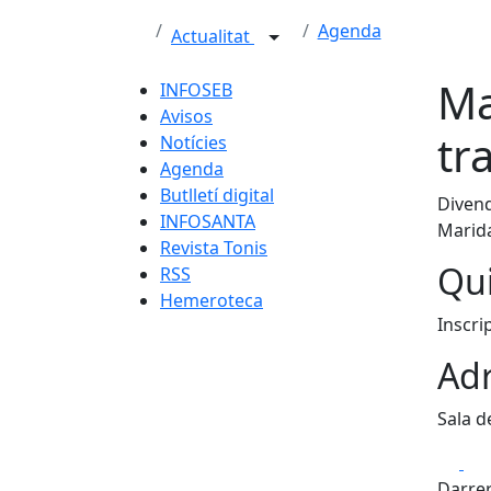
Agenda
Actualitat
Ma
INFOSEB
Avisos
tr
Notícies
Agenda
Butlletí digital
Divend
INFOSANTA
Marida
Revista Tonis
Qui
RSS
Hemeroteca
Inscri
Adr
Sala d
Fa
Darrer