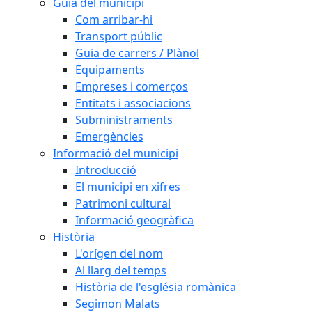
Guia del municipi
Com arribar-hi
Transport públic
Guia de carrers / Plànol
Equipaments
Empreses i comerços
Entitats i associacions
Subministraments
Emergències
Informació del municipi
Introducció
El municipi en xifres
Patrimoni cultural
Informació geogràfica
Història
L'orígen del nom
Al llarg del temps
Història de l'església romànica
Segimon Malats