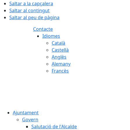
Saltar a la capçalera
Saltar al contingut
Saltar al peu de pàgina
Contacte
Idiomes
Català
Castellà
Anglès
Alemany
Francès
08.08.2026 | 04:03
Ajuntament
Govern
Salutació de l'Alcalde