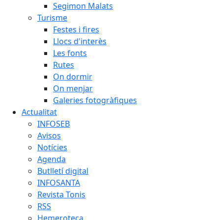
Segimon Malats
Turisme
Festes i fires
Llocs d'interès
Les fonts
Rutes
On dormir
On menjar
Galeries fotogràfiques
Actualitat
INFOSEB
Avisos
Notícies
Agenda
Butlletí digital
INFOSANTA
Revista Tonis
RSS
Hemeroteca