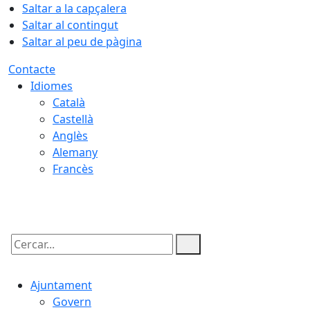
Saltar a la capçalera
Saltar al contingut
Saltar al peu de pàgina
Contacte
Idiomes
Català
Castellà
Anglès
Alemany
Francès
08.08.2026 | 01:41
Cercar:
Ajuntament
Govern