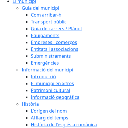
El municipi
Guia del municipi
Com arribar-hi
Transport públic
Guia de carrers / Plànol
Equipaments
Empreses i comerços
Entitats i associacions
Subministraments
Emergències
Informació del municipi
Introducció
El municipi en xifres
Patrimoni cultural
Informació geogràfica
Història
L'orígen del nom
Al llarg del temps
Història de l'església romànica