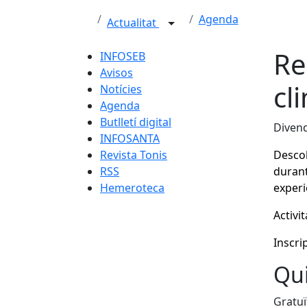
Agenda
Actualitat
Re
INFOSEB
Avisos
cl
Notícies
Agenda
Butlletí digital
Divend
INFOSANTA
Revista Tonis
Descob
RSS
durant
Hemeroteca
experiè
Activi
Inscri
Qui
Gratuï