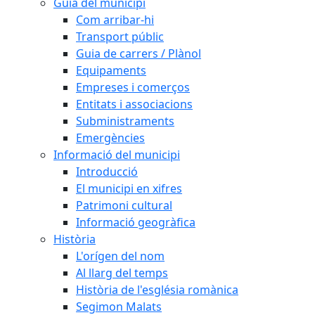
Guia del municipi
Com arribar-hi
Transport públic
Guia de carrers / Plànol
Equipaments
Empreses i comerços
Entitats i associacions
Subministraments
Emergències
Informació del municipi
Introducció
El municipi en xifres
Patrimoni cultural
Informació geogràfica
Història
L'orígen del nom
Al llarg del temps
Història de l'església romànica
Segimon Malats