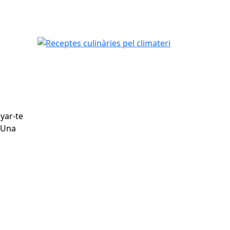
Receptes culinàries pel climateri
yar-te
. Una