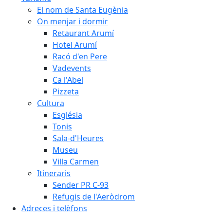
El nom de Santa Eugènia
On menjar i dormir
Retaurant Arumí
Hotel Arumí
Racó d'en Pere
Vadevents
Ca l'Abel
Pizzeta
Cultura
Església
Tonis
Sala-d'Heures
Museu
Villa Carmen
Itineraris
Sender PR C-93
Refugis de l'Aeròdrom
Adreces i telèfons