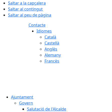
Saltar a la capçalera
Saltar al contingut
Saltar al peu de pàgina
Contacte
Idiomes
Català
Castellà
Anglès
Alemany
Francès
06.08.2026 | 08:19
Ajuntament
Govern
Salutació de l'Alcalde