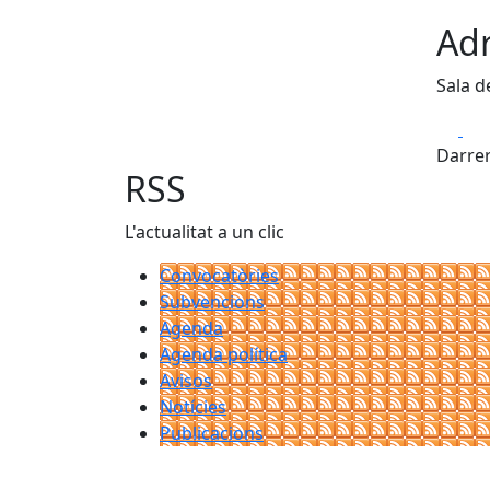
Adr
Sala d
Fa
Darrer
RSS
L'actualitat a un clic
Convocatòries
Subvencions
Agenda
Agenda política
Avisos
Notícies
Publicacions