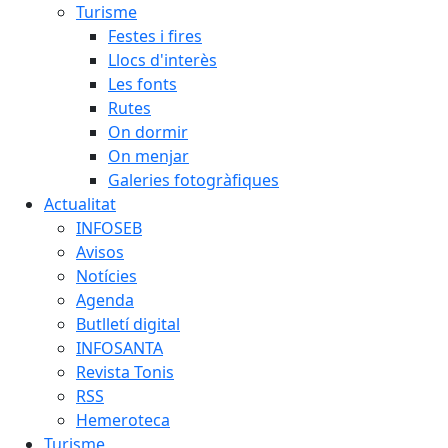
Turisme
Festes i fires
Llocs d'interès
Les fonts
Rutes
On dormir
On menjar
Galeries fotogràfiques
Actualitat
INFOSEB
Avisos
Notícies
Agenda
Butlletí digital
INFOSANTA
Revista Tonis
RSS
Hemeroteca
Turisme