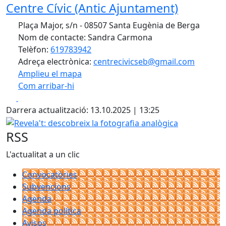
Centre Cívic (Antic Ajuntament)
Plaça Major, s/n - 08507 Santa Eugènia de Berga
Nom de contacte: Sandra Carmona
Telèfon:
619783942
Adreça electrònica:
centrecivicseb@gmail.com
Amplieu el mapa
Com arribar-hi
Leaflet
| ©
OpenStreetMap
contributors
Facebook
X
+
Darrera actualització: 13.10.2025 | 13:25
−
Revela't: descobreix la fotografia analògica
RSS
L'actualitat a un clic
Convocatòries
Subvencions
Agenda
Agenda política
Avisos