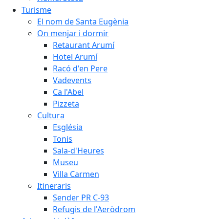
Turisme
El nom de Santa Eugènia
On menjar i dormir
Retaurant Arumí
Hotel Arumí
Racó d'en Pere
Vadevents
Ca l'Abel
Pizzeta
Cultura
Església
Tonis
Sala-d'Heures
Museu
Villa Carmen
Itineraris
Sender PR C-93
Refugis de l'Aeròdrom