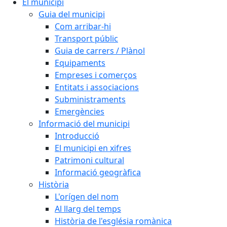
El municipi
Guia del municipi
Com arribar-hi
Transport públic
Guia de carrers / Plànol
Equipaments
Empreses i comerços
Entitats i associacions
Subministraments
Emergències
Informació del municipi
Introducció
El municipi en xifres
Patrimoni cultural
Informació geogràfica
Història
L'orígen del nom
Al llarg del temps
Història de l'església romànica