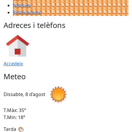
Notícies
Publicacions
Adreces i telèfons
Accedeix
Meteo
Dissabte, 8 d’agost
D
T.Màx: 35°
T
T.Min: 18°
T
Tarda
T