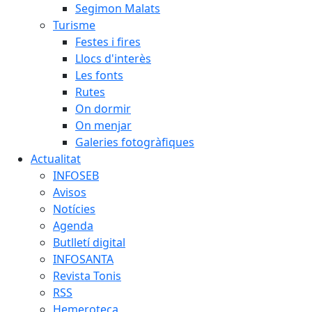
Segimon Malats
Turisme
Festes i fires
Llocs d'interès
Les fonts
Rutes
On dormir
On menjar
Galeries fotogràfiques
Actualitat
INFOSEB
Avisos
Notícies
Agenda
Butlletí digital
INFOSANTA
Revista Tonis
RSS
Hemeroteca