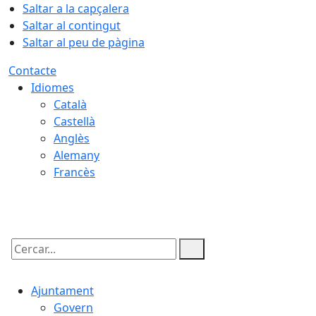
Saltar a la capçalera
Saltar al contingut
Saltar al peu de pàgina
Contacte
Idiomes
Català
Castellà
Anglès
Alemany
Francès
08.08.2026 | 04:32
Cercar:
Ajuntament
Govern