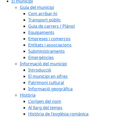
El municipi
Guia del municipi
Com arribar-hi
Transport públic
Guia de carrers / Plànol
Equipaments
Empreses i comerços
Entitats i associacions
Subministraments
Emergències
Informació del municipi
Introducció
El municipi en xifres
Patrimoni cultural
Informació geogràfica
Història
L'orígen del nom
Al llarg del temps
Història de l'església romànica