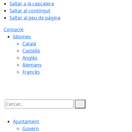
Saltar a la capçalera
Saltar al contingut
Saltar al peu de pàgina
Contacte
Idiomes
Català
Castellà
Anglès
Alemany
Francès
10.08.2026 | 06:24
Cercar:
Ajuntament
Govern