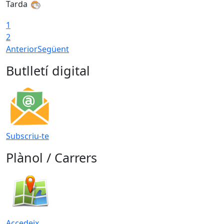
Tarda
T
1
2
Anterior
Següent
Butlletí digital
Subscriu-te
Plànol / Carrers
Accedeix