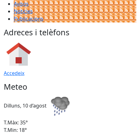
Avisos
Notícies
Publicacions
Adreces i telèfons
Accedeix
Meteo
Dilluns, 10 d’agost
D
T.Màx: 35°
T
T.Min: 18°
T