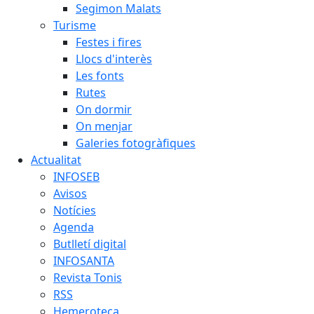
Segimon Malats
Turisme
Festes i fires
Llocs d'interès
Les fonts
Rutes
On dormir
On menjar
Galeries fotogràfiques
Actualitat
INFOSEB
Avisos
Notícies
Agenda
Butlletí digital
INFOSANTA
Revista Tonis
RSS
Hemeroteca