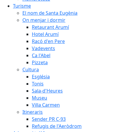
Turisme
El nom de Santa Eugènia
On menjar i dormir
Retaurant Arumí
Hotel Arumí
Racó d'en Pere
Vadevents
Ca l'Abel
Pizzeta
Cultura
Església
Tonis
Sala-d'Heures
Museu
Villa Carmen
Itineraris
Sender PR C-93
Refugis de l'Aeròdrom