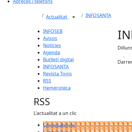
Adreces i telèfons
INFOSANTA
Actualitat
IN
INFOSEB
Avisos
Notícies
Dillun
Agenda
Fa
Butlletí digital
Darrer
INFOSANTA
Revista Tonis
RSS
Hemeroteca
RSS
L'actualitat a un clic
Convocatòries