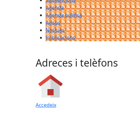
Subvencions
Agenda
Agenda política
Avisos
Notícies
Publicacions
Adreces i telèfons
Accedeix