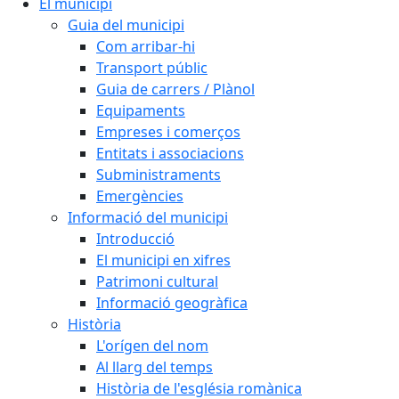
El municipi
Guia del municipi
Com arribar-hi
Transport públic
Guia de carrers / Plànol
Equipaments
Empreses i comerços
Entitats i associacions
Subministraments
Emergències
Informació del municipi
Introducció
El municipi en xifres
Patrimoni cultural
Informació geogràfica
Història
L'orígen del nom
Al llarg del temps
Història de l'església romànica