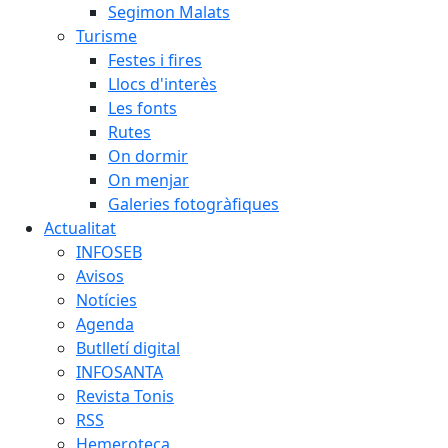
Segimon Malats
Turisme
Festes i fires
Llocs d'interès
Les fonts
Rutes
On dormir
On menjar
Galeries fotogràfiques
Actualitat
INFOSEB
Avisos
Notícies
Agenda
Butlletí digital
INFOSANTA
Revista Tonis
RSS
Hemeroteca