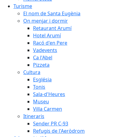
Turisme
El nom de Santa Eugènia
On menjar i dormir
Retaurant Arumí
Hotel Arumí
Racó d'en Pere
Vadevents
Ca l'Abel
Pizzeta
Cultura
Església
Tonis
Sala-d'Heures
Museu
Villa Carmen
Itineraris
Sender PR C-93
Refugis de l'Aeròdrom