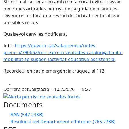
Si sortiu al carrer aneu amb molta cura i eviteu passar
per zones arbrades per risc de caiguda de branques.
Divendres es farà una revisió de l'arbrat per localitzar
possibles riscos.
Qualsevol canvi es notificarà.
Info:
https://govern.cat/salapremsa/notes-
premsa/790652/risc-extrem-ventades-catalunya-limita-
mobilitat-se-suspen-lactivitat-educativa-assistencial
Recordeu: en cas d'emergència truqueu al 112.
Facebook
X
Darrera actualització: 11.02.2026 | 15:27
Alerta per risc de ventades fortes
Documents
BAN
(547.23KB)
Resolució del Departament d'Interior
(765.77KB)