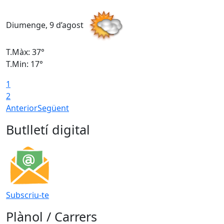
Diumenge, 9 d’agost
D
T.Màx: 37°
T
T.Min: 17°
T
1
T
2
Anterior
Següent
Butlletí digital
Subscriu-te
Plànol / Carrers