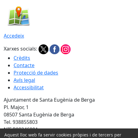
Accedeix
Xarxes socials:
Crèdits
Contacte
Protecció de dades
Avís legal
Accessibilitat
Ajuntament de Santa Eugènia de Berga
Pl. Major, 1
08507 Santa Eugènia de Berga
Tel. 938855803
NIF P0824600A
Aquest lloc web fa servir cookies pròpies i de tercers per