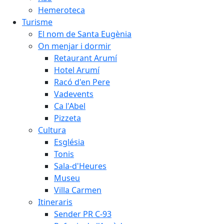
Hemeroteca
Turisme
El nom de Santa Eugènia
On menjar i dormir
Retaurant Arumí
Hotel Arumí
Racó d'en Pere
Vadevents
Ca l'Abel
Pizzeta
Cultura
Església
Tonis
Sala-d'Heures
Museu
Villa Carmen
Itineraris
Sender PR C-93