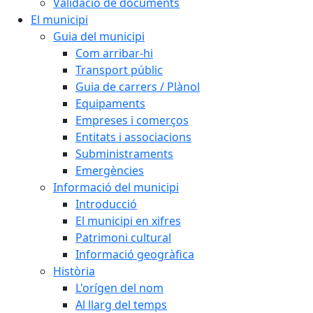
Validació de documents
El municipi
Guia del municipi
Com arribar-hi
Transport públic
Guia de carrers / Plànol
Equipaments
Empreses i comerços
Entitats i associacions
Subministraments
Emergències
Informació del municipi
Introducció
El municipi en xifres
Patrimoni cultural
Informació geogràfica
Història
L'orígen del nom
Al llarg del temps