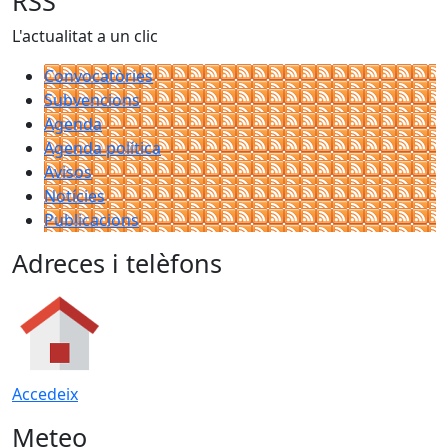
RSS
L'actualitat a un clic
Convocatòries
Subvencions
Agenda
Agenda política
Avisos
Notícies
Publicacions
Adreces i telèfons
Accedeix
Meteo