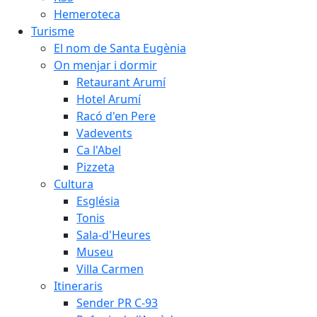
Hemeroteca
Turisme
El nom de Santa Eugènia
On menjar i dormir
Retaurant Arumí
Hotel Arumí
Racó d'en Pere
Vadevents
Ca l'Abel
Pizzeta
Cultura
Església
Tonis
Sala-d'Heures
Museu
Villa Carmen
Itineraris
Sender PR C-93