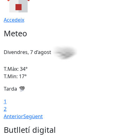
Accedeix
Meteo
Divendres, 7 d’agost
D
T.Màx: 34°
T
T.Min: 17°
T
Tarda
T
1
2
Anterior
Següent
Butlletí digital