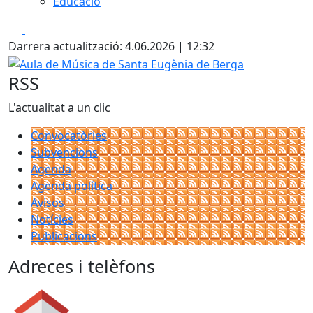
Educació
Facebook
X
Darrera actualització: 4.06.2026 | 12:32
Aula de Música de Santa Eugènia de Berga
RSS
L'actualitat a un clic
Convocatòries
Subvencions
Agenda
Agenda política
Avisos
Notícies
Publicacions
Adreces i telèfons