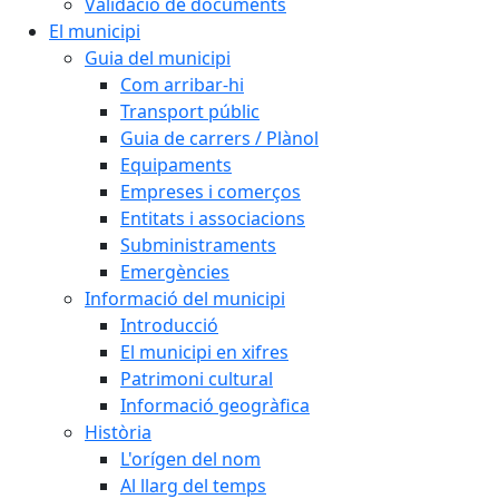
Validació de documents
El municipi
Guia del municipi
Com arribar-hi
Transport públic
Guia de carrers / Plànol
Equipaments
Empreses i comerços
Entitats i associacions
Subministraments
Emergències
Informació del municipi
Introducció
El municipi en xifres
Patrimoni cultural
Informació geogràfica
Història
L'orígen del nom
Al llarg del temps