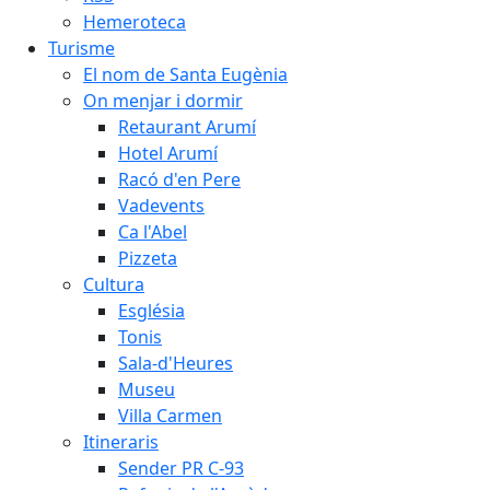
Hemeroteca
Turisme
El nom de Santa Eugènia
On menjar i dormir
Retaurant Arumí
Hotel Arumí
Racó d'en Pere
Vadevents
Ca l'Abel
Pizzeta
Cultura
Església
Tonis
Sala-d'Heures
Museu
Villa Carmen
Itineraris
Sender PR C-93