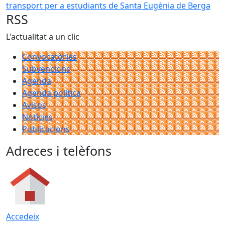
RSS
L'actualitat a un clic
Convocatòries
Subvencions
Agenda
Agenda política
Avisos
Notícies
Publicacions
Adreces i telèfons
Accedeix