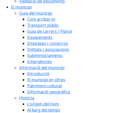
Validació de documents
El municipi
Guia del municipi
Com arribar-hi
Transport públic
Guia de carrers / Plànol
Equipaments
Empreses i comerços
Entitats i associacions
Subministraments
Emergències
Informació del municipi
Introducció
El municipi en xifres
Patrimoni cultural
Informació geogràfica
Història
L'orígen del nom
Al llarg del temps