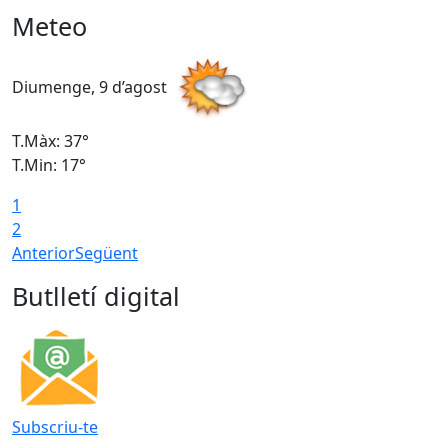
Meteo
Diumenge, 9 d’agost
D
T.Màx: 37°
T
T.Min: 17°
T
1
T
2
Anterior
Següent
Butlletí digital
Subscriu-te