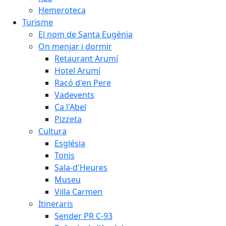
Hemeroteca
Turisme
El nom de Santa Eugènia
On menjar i dormir
Retaurant Arumí
Hotel Arumí
Racó d'en Pere
Vadevents
Ca l'Abel
Pizzeta
Cultura
Església
Tonis
Sala-d'Heures
Museu
Villa Carmen
Itineraris
Sender PR C-93