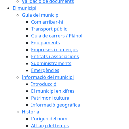
Validació de documents
El municipi
Guia del municipi
Com arribar-hi
Transport públic
Guia de carrers / Plànol
Equipaments
Empreses i comerços
Entitats i associacions
Subministraments
Emergències
Informació del municipi
Introducció
El municipi en xifres
Patrimoni cultural
Informació geogràfica
Història
L'orígen del nom
Al llarg del temps