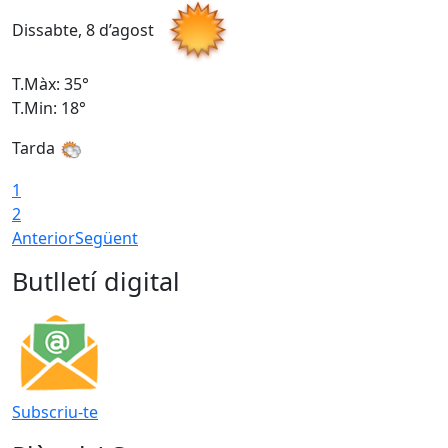
Dissabte, 8 d’agost
D
T.Màx: 35°
T
T.Min: 18°
T
Tarda
T
1
2
Anterior
Següent
Butlletí digital
Subscriu-te