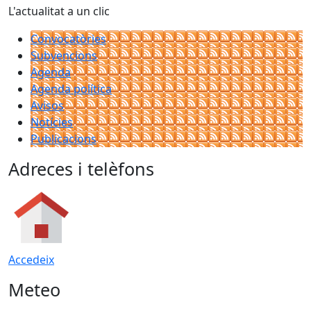
L'actualitat a un clic
Convocatòries
Subvencions
Agenda
Agenda política
Avisos
Notícies
Publicacions
Adreces i telèfons
Accedeix
Meteo