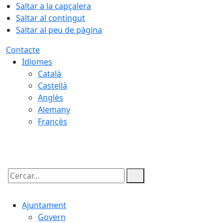
Saltar a la capçalera
Saltar al contingut
Saltar al peu de pàgina
Contacte
Idiomes
Català
Castellà
Anglès
Alemany
Francès
06.08.2026 | 18:44
Cercar:
Ajuntament
Govern