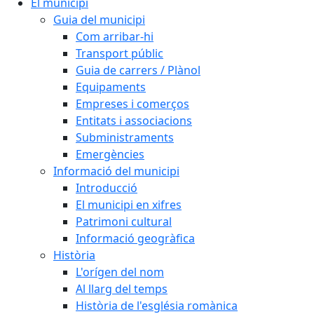
El municipi
Guia del municipi
Com arribar-hi
Transport públic
Guia de carrers / Plànol
Equipaments
Empreses i comerços
Entitats i associacions
Subministraments
Emergències
Informació del municipi
Introducció
El municipi en xifres
Patrimoni cultural
Informació geogràfica
Història
L'orígen del nom
Al llarg del temps
Història de l'església romànica