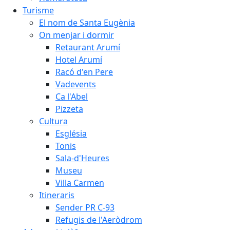
Turisme
El nom de Santa Eugènia
On menjar i dormir
Retaurant Arumí
Hotel Arumí
Racó d'en Pere
Vadevents
Ca l'Abel
Pizzeta
Cultura
Església
Tonis
Sala-d'Heures
Museu
Villa Carmen
Itineraris
Sender PR C-93
Refugis de l'Aeròdrom