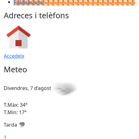
Publicacions
Adreces i telèfons
Accedeix
Meteo
Divendres, 7 d’agost
D
T.Màx: 34°
T
T.Min: 17°
T
Tarda
T
1