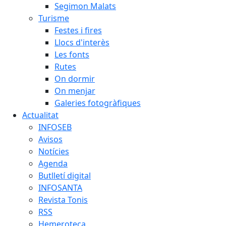
Segimon Malats
Turisme
Festes i fires
Llocs d'interès
Les fonts
Rutes
On dormir
On menjar
Galeries fotogràfiques
Actualitat
INFOSEB
Avisos
Notícies
Agenda
Butlletí digital
INFOSANTA
Revista Tonis
RSS
Hemeroteca