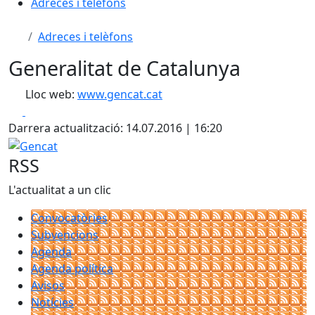
Adreces i telèfons
Adreces i telèfons
Generalitat de Catalunya
Lloc web:
www.gencat.cat
Facebook
X
Darrera actualització: 14.07.2016 | 16:20
Gencat
RSS
L'actualitat a un clic
Convocatòries
Subvencions
Agenda
Agenda política
Avisos
Notícies