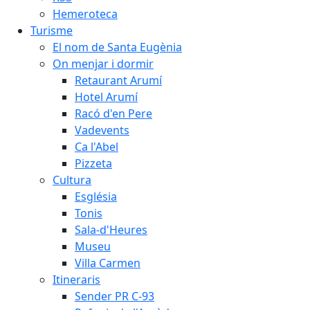
Hemeroteca
Turisme
El nom de Santa Eugènia
On menjar i dormir
Retaurant Arumí
Hotel Arumí
Racó d'en Pere
Vadevents
Ca l'Abel
Pizzeta
Cultura
Església
Tonis
Sala-d'Heures
Museu
Villa Carmen
Itineraris
Sender PR C-93