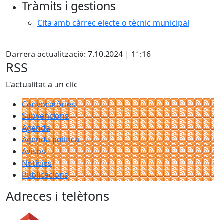
Tràmits i gestions
Cita amb càrrec electe o tècnic municipal
Facebook
X
Darrera actualització: 7.10.2024 | 11:16
RSS
L'actualitat a un clic
Convocatòries
Subvencions
Agenda
Agenda política
Avisos
Notícies
Publicacions
Adreces i telèfons