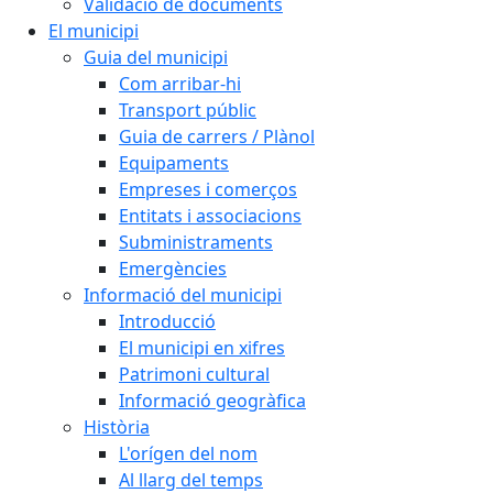
Validació de documents
El municipi
Guia del municipi
Com arribar-hi
Transport públic
Guia de carrers / Plànol
Equipaments
Empreses i comerços
Entitats i associacions
Subministraments
Emergències
Informació del municipi
Introducció
El municipi en xifres
Patrimoni cultural
Informació geogràfica
Història
L'orígen del nom
Al llarg del temps