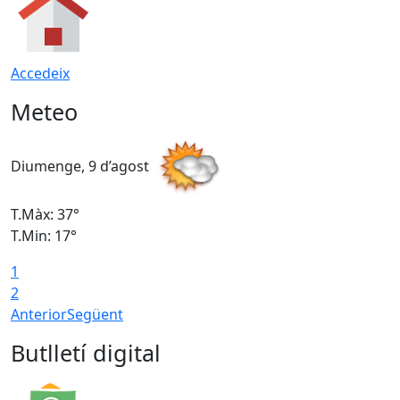
Accedeix
Meteo
Diumenge, 9 d’agost
D
T.Màx: 37°
T
T.Min: 17°
T
1
T
2
Anterior
Següent
Butlletí digital