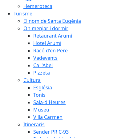
Hemeroteca
Turisme
El nom de Santa Eugènia
On menjar i dormir
Retaurant Arumí
Hotel Arumí
Racó d'en Pere
Vadevents
Ca l'Abel
Pizzeta
Cultura
Església
Tonis
Sala-d'Heures
Museu
Villa Carmen
Itineraris
Sender PR C-93