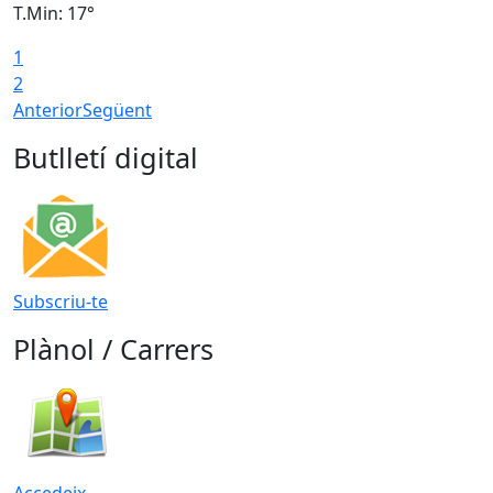
T.Min: 17°
T
1
T
2
Anterior
Següent
Butlletí digital
Subscriu-te
Plànol / Carrers