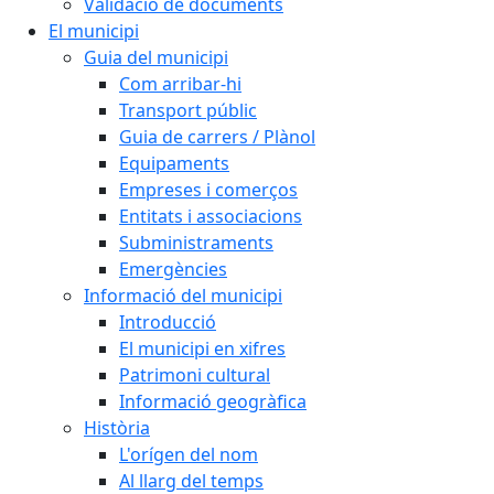
Validació de documents
El municipi
Guia del municipi
Com arribar-hi
Transport públic
Guia de carrers / Plànol
Equipaments
Empreses i comerços
Entitats i associacions
Subministraments
Emergències
Informació del municipi
Introducció
El municipi en xifres
Patrimoni cultural
Informació geogràfica
Història
L'orígen del nom
Al llarg del temps