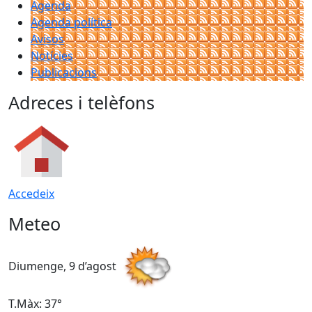
Agenda
Agenda política
Avisos
Notícies
Publicacions
Adreces i telèfons
Accedeix
Meteo
Diumenge, 9 d’agost
D
T.Màx: 37°
T