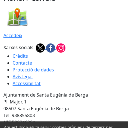
Accedeix
Xarxes socials:
Crèdits
Contacte
Protecció de dades
Avís legal
Accessibilitat
Ajuntament de Santa Eugènia de Berga
Pl. Major, 1
08507 Santa Eugènia de Berga
Tel. 938855803
NIF P0824600A
Aquest lloc web fa servir cookies pròpies i de tercers per