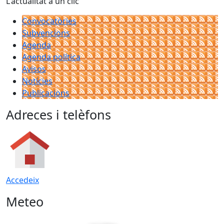
L'actualitat a un clic
Convocatòries
Subvencions
Agenda
Agenda política
Avisos
Notícies
Publicacions
Adreces i telèfons
Accedeix
Meteo