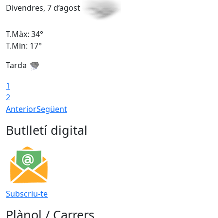
Divendres, 7 d’agost
D
T.Màx: 34°
T
T.Min: 17°
T
Tarda
T
1
2
Anterior
Següent
Butlletí digital
Subscriu-te
Plànol / Carrers