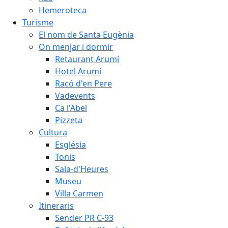
Hemeroteca
Turisme
El nom de Santa Eugènia
On menjar i dormir
Retaurant Arumí
Hotel Arumí
Racó d'en Pere
Vadevents
Ca l'Abel
Pizzeta
Cultura
Església
Tonis
Sala-d'Heures
Museu
Villa Carmen
Itineraris
Sender PR C-93