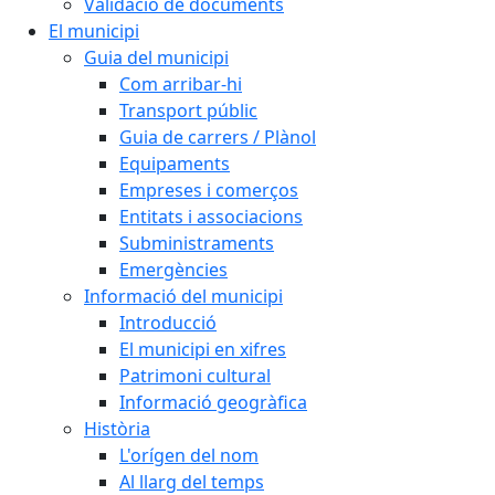
Validació de documents
El municipi
Guia del municipi
Com arribar-hi
Transport públic
Guia de carrers / Plànol
Equipaments
Empreses i comerços
Entitats i associacions
Subministraments
Emergències
Informació del municipi
Introducció
El municipi en xifres
Patrimoni cultural
Informació geogràfica
Història
L'orígen del nom
Al llarg del temps