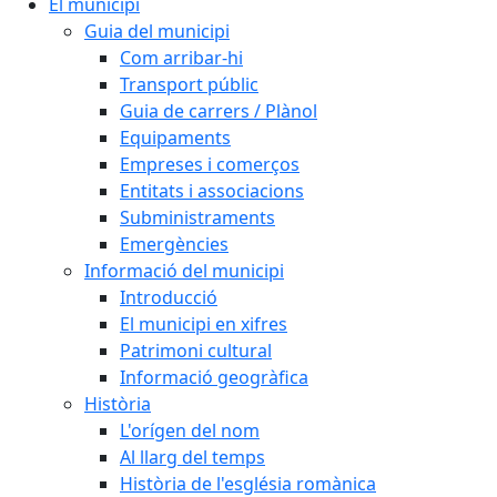
El municipi
Guia del municipi
Com arribar-hi
Transport públic
Guia de carrers / Plànol
Equipaments
Empreses i comerços
Entitats i associacions
Subministraments
Emergències
Informació del municipi
Introducció
El municipi en xifres
Patrimoni cultural
Informació geogràfica
Història
L'orígen del nom
Al llarg del temps
Història de l'església romànica