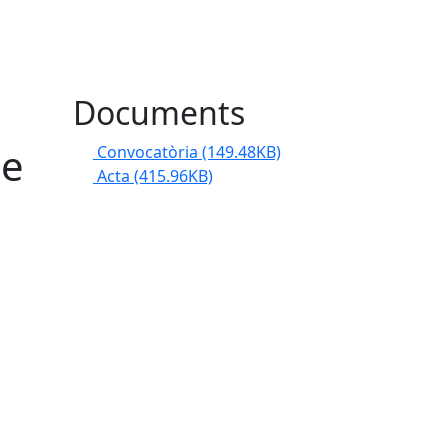
Documents
de
Convocatòria
(149.48KB)
Acta
(415.96KB)