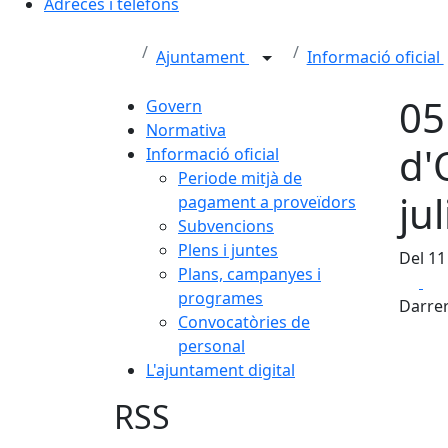
Adreces i telèfons
Ajuntament
Informació oficial
05
Govern
Normativa
d'
Informació oficial
Periode mitjà de
ju
pagament a proveïdors
Subvencions
Plens i juntes
Del 11
Plans, campanyes i
Fa
programes
Darrer
Convocatòries de
personal
L'ajuntament digital
RSS