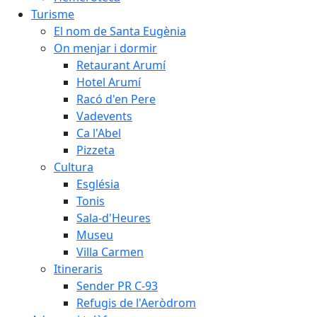
Turisme
El nom de Santa Eugènia
On menjar i dormir
Retaurant Arumí
Hotel Arumí
Racó d'en Pere
Vadevents
Ca l'Abel
Pizzeta
Cultura
Església
Tonis
Sala-d'Heures
Museu
Villa Carmen
Itineraris
Sender PR C-93
Refugis de l'Aeròdrom