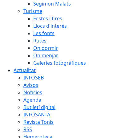
Segimon Malats
Turisme
Festes i fires
Llocs d'interès
Les fonts
Rutes
On dormir
On menjar
Galeries fotogràfiques
Actualitat
INFOSEB
Avisos
Notícies
Agenda
Butlletí digital
INFOSANTA
Revista Tonis
RSS
Hemeroteca