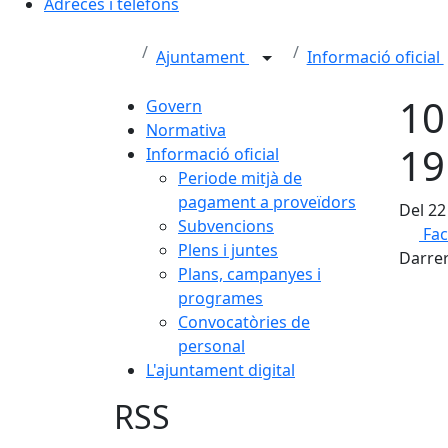
Adreces i telèfons
Ajuntament
Informació oficial
10
Govern
Normativa
19
Informació oficial
Periode mitjà de
pagament a proveïdors
Del 22
Subvencions
Fa
Plens i juntes
Darrer
Plans, campanyes i
programes
Convocatòries de
personal
L'ajuntament digital
RSS