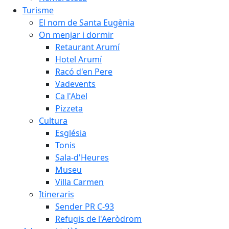
Turisme
El nom de Santa Eugènia
On menjar i dormir
Retaurant Arumí
Hotel Arumí
Racó d'en Pere
Vadevents
Ca l'Abel
Pizzeta
Cultura
Església
Tonis
Sala-d'Heures
Museu
Villa Carmen
Itineraris
Sender PR C-93
Refugis de l'Aeròdrom