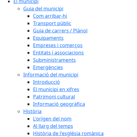
El municipi
Guia del municipi
Com arribar-hi
Transport públic
Guia de carrers / Plànol
Equipaments
Empreses i comerços
Entitats i associacions
Subministraments
Emergències
Informació del municipi
Introducció
El municipi en xifres
Patrimoni cultural
Informació geogràfica
Història
L'orígen del nom
Al llarg del temps
Història de l'església romànica