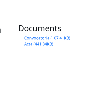
a
Documents
Convocatòria
(107.41KB)
Acta
(441.84KB)