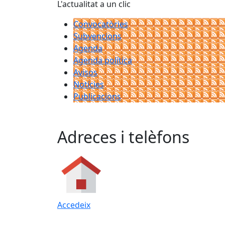
L'actualitat a un clic
Convocatòries
Subvencions
Agenda
Agenda política
Avisos
Notícies
Publicacions
Adreces i telèfons
Accedeix