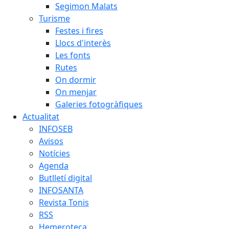
Segimon Malats
Turisme
Festes i fires
Llocs d'interès
Les fonts
Rutes
On dormir
On menjar
Galeries fotogràfiques
Actualitat
INFOSEB
Avisos
Notícies
Agenda
Butlletí digital
INFOSANTA
Revista Tonis
RSS
Hemeroteca