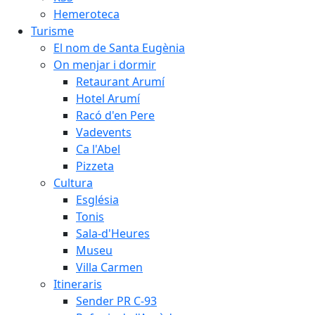
Hemeroteca
Turisme
El nom de Santa Eugènia
On menjar i dormir
Retaurant Arumí
Hotel Arumí
Racó d'en Pere
Vadevents
Ca l'Abel
Pizzeta
Cultura
Església
Tonis
Sala-d'Heures
Museu
Villa Carmen
Itineraris
Sender PR C-93