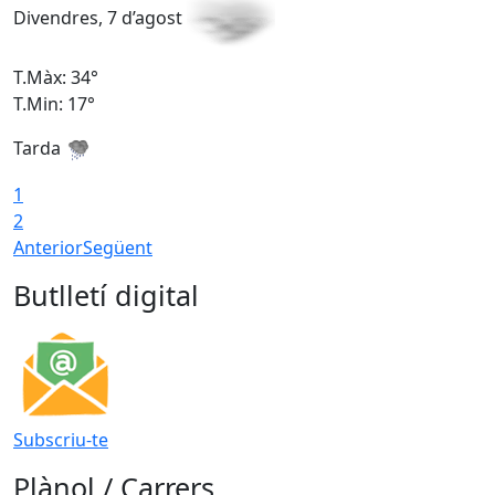
Divendres, 7 d’agost
D
T.Màx: 34°
T
T.Min: 17°
T
Tarda
T
1
2
Anterior
Següent
Butlletí digital
Subscriu-te
Plànol / Carrers