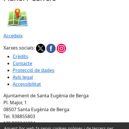
Accedeix
Xarxes socials:
Crèdits
Contacte
Protecció de dades
Avís legal
Accessibilitat
Ajuntament de Santa Eugènia de Berga
Pl. Major, 1
08507 Santa Eugènia de Berga
Tel. 938855803
NIF P0824600A
Aquest lloc web fa servir cookies pròpies i de tercers per