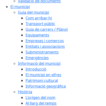
Validació de documents
El municipi
Guia del municipi
Com arribar-hi
Transport públic
Guia de carrers / Plànol
Equipaments
Empreses i comerços
Entitats i associacions
Subministraments
Emergències
Informació del municipi
Introducció
El municipi en xifres
Patrimoni cultural
Informació geogràfica
Història
L'orígen del nom
Al llarg del temps