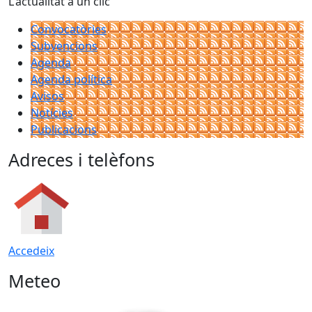
L'actualitat a un clic
Convocatòries
Subvencions
Agenda
Agenda política
Avisos
Notícies
Publicacions
Adreces i telèfons
Accedeix
Meteo