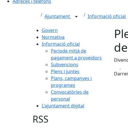
Adreces i telèfons
Ajuntament
Informació oficial
Pl
Govern
Normativa
de
Informació oficial
Periode mitjà de
pagament a proveïdors
Divend
Subvencions
Fa
Plens i juntes
Darrer
Plans, campanyes i
programes
Convocatòries de
personal
L'ajuntament digital
RSS