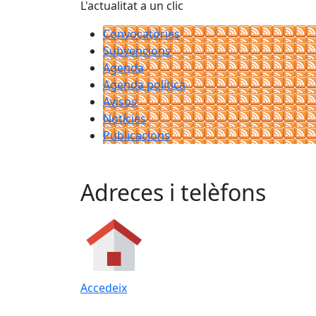
L'actualitat a un clic
Convocatòries
Subvencions
Agenda
Agenda política
Avisos
Notícies
Publicacions
Adreces i telèfons
Accedeix