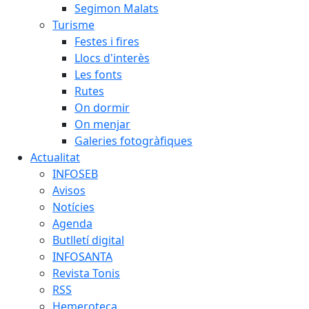
Segimon Malats
Turisme
Festes i fires
Llocs d'interès
Les fonts
Rutes
On dormir
On menjar
Galeries fotogràfiques
Actualitat
INFOSEB
Avisos
Notícies
Agenda
Butlletí digital
INFOSANTA
Revista Tonis
RSS
Hemeroteca