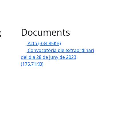
8
Documents
Acta
(334.85KB)
Convocatòria ple extraordinari
del dia 28 de juny de 2023
(175.71KB)