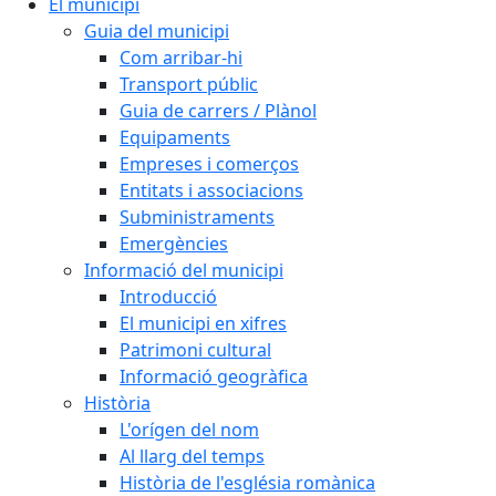
El municipi
Guia del municipi
Com arribar-hi
Transport públic
Guia de carrers / Plànol
Equipaments
Empreses i comerços
Entitats i associacions
Subministraments
Emergències
Informació del municipi
Introducció
El municipi en xifres
Patrimoni cultural
Informació geogràfica
Història
L'orígen del nom
Al llarg del temps
Història de l'església romànica