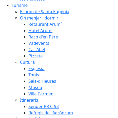
Turisme
El nom de Santa Eugènia
On menjar i dormir
Retaurant Arumí
Hotel Arumí
Racó d'en Pere
Vadevents
Ca l'Abel
Pizzeta
Cultura
Església
Tonis
Sala-d'Heures
Museu
Villa Carmen
Itineraris
Sender PR C-93
Refugis de l'Aeròdrom