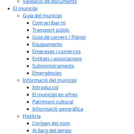
Validació de documents
El municipi
Guia del municipi
Com arribar-hi
Transport públic
Guia de carrers / Plànol
Equipaments
Empreses i comerços
Entitats i associacions
Subministraments
Emergències
Informació del municipi
Introducció
El municipi en xifres
Patrimoni cultural
Informació geogràfica
Història
L'orígen del nom
Al llarg del temps