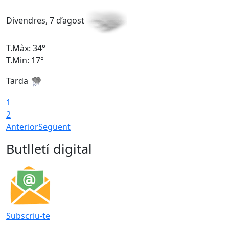
Divendres, 7 d’agost
D
T.Màx: 34°
T
T.Min: 17°
T
Tarda
T
1
2
Anterior
Següent
Butlletí digital
Subscriu-te