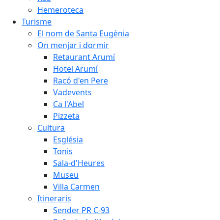
Hemeroteca
Turisme
El nom de Santa Eugènia
On menjar i dormir
Retaurant Arumí
Hotel Arumí
Racó d'en Pere
Vadevents
Ca l'Abel
Pizzeta
Cultura
Església
Tonis
Sala-d'Heures
Museu
Villa Carmen
Itineraris
Sender PR C-93