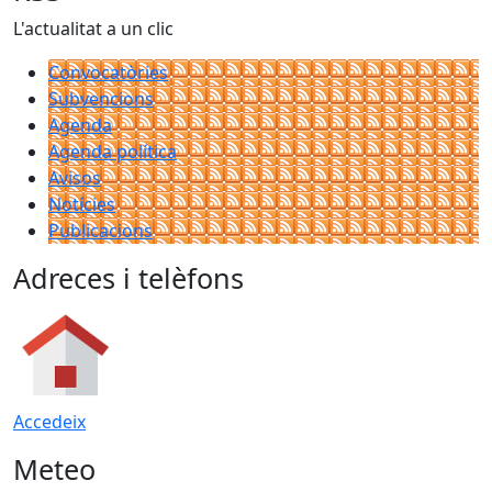
L'actualitat a un clic
Convocatòries
Subvencions
Agenda
Agenda política
Avisos
Notícies
Publicacions
Adreces i telèfons
Accedeix
Meteo