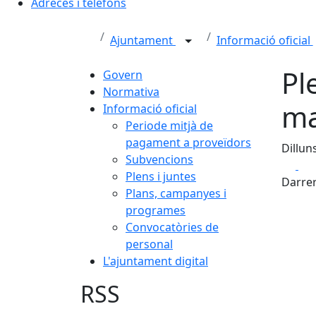
Adreces i telèfons
Ajuntament
Informació oficial
Pl
Govern
Normativa
ma
Informació oficial
Periode mitjà de
pagament a proveïdors
Dillun
Subvencions
Fa
Plens i juntes
Darrer
Plans, campanyes i
programes
Convocatòries de
personal
L'ajuntament digital
RSS