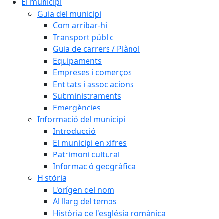
El municipi
Guia del municipi
Com arribar-hi
Transport públic
Guia de carrers / Plànol
Equipaments
Empreses i comerços
Entitats i associacions
Subministraments
Emergències
Informació del municipi
Introducció
El municipi en xifres
Patrimoni cultural
Informació geogràfica
Història
L'orígen del nom
Al llarg del temps
Història de l'església romànica