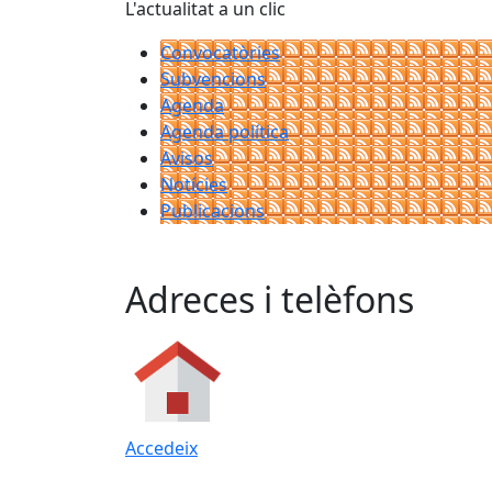
L'actualitat a un clic
Convocatòries
Subvencions
Agenda
Agenda política
Avisos
Notícies
Publicacions
Adreces i telèfons
Accedeix