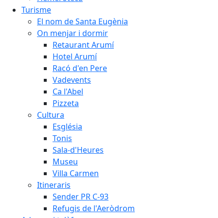
Turisme
El nom de Santa Eugènia
On menjar i dormir
Retaurant Arumí
Hotel Arumí
Racó d'en Pere
Vadevents
Ca l'Abel
Pizzeta
Cultura
Església
Tonis
Sala-d'Heures
Museu
Villa Carmen
Itineraris
Sender PR C-93
Refugis de l'Aeròdrom