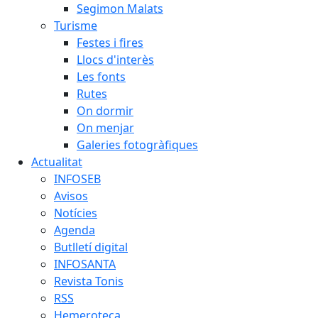
Segimon Malats
Turisme
Festes i fires
Llocs d'interès
Les fonts
Rutes
On dormir
On menjar
Galeries fotogràfiques
Actualitat
INFOSEB
Avisos
Notícies
Agenda
Butlletí digital
INFOSANTA
Revista Tonis
RSS
Hemeroteca