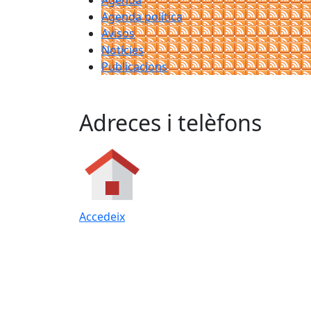
Agenda
Agenda política
Avisos
Notícies
Publicacions
Adreces i telèfons
Accedeix