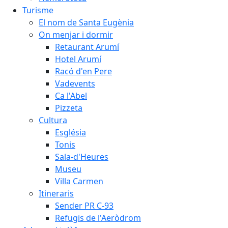
Turisme
El nom de Santa Eugènia
On menjar i dormir
Retaurant Arumí
Hotel Arumí
Racó d'en Pere
Vadevents
Ca l'Abel
Pizzeta
Cultura
Església
Tonis
Sala-d'Heures
Museu
Villa Carmen
Itineraris
Sender PR C-93
Refugis de l'Aeròdrom