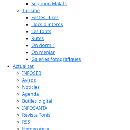
Segimon Malats
Turisme
Festes i fires
Llocs d'interès
Les fonts
Rutes
On dormir
On menjar
Galeries fotogràfiques
Actualitat
INFOSEB
Avisos
Notícies
Agenda
Butlletí digital
INFOSANTA
Revista Tonis
RSS
Hemeroteca