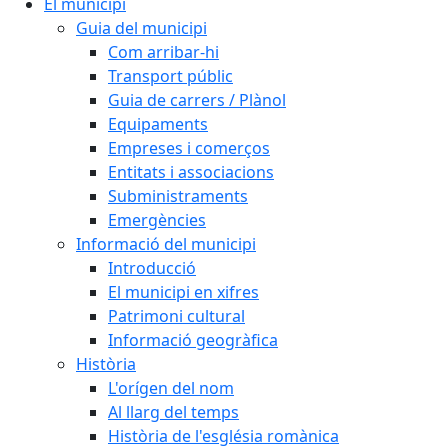
El municipi
Guia del municipi
Com arribar-hi
Transport públic
Guia de carrers / Plànol
Equipaments
Empreses i comerços
Entitats i associacions
Subministraments
Emergències
Informació del municipi
Introducció
El municipi en xifres
Patrimoni cultural
Informació geogràfica
Història
L'orígen del nom
Al llarg del temps
Història de l'església romànica