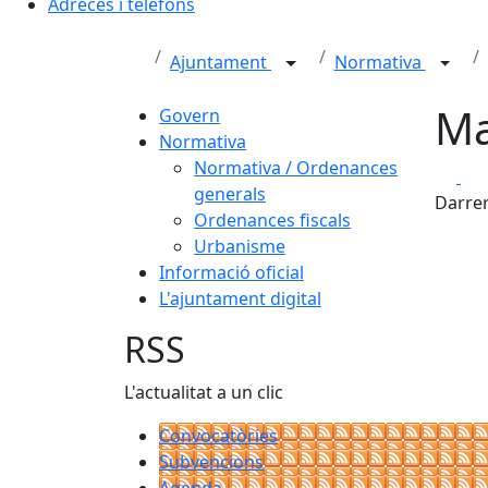
Adreces i telèfons
Ajuntament
Normativa
Ma
Govern
Normativa
Normativa / Ordenances
Fa
generals
Darrer
Ordenances fiscals
Urbanisme
Informació oficial
L'ajuntament digital
RSS
L'actualitat a un clic
Convocatòries
Subvencions