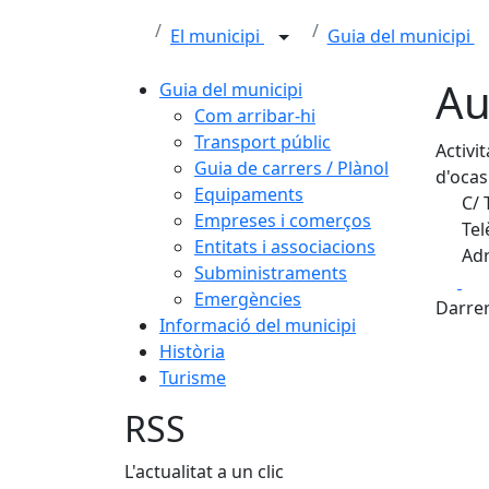
El municipi
Guia del municipi
Au
Guia del municipi
Com arribar-hi
Transport públic
Activi
Guia de carrers / Plànol
d'ocas
Equipaments
C/ 
Empreses i comerços
Tel
Entitats i associacions
Adr
Subministraments
Fa
Emergències
Darrer
Informació del municipi
Història
Turisme
RSS
L'actualitat a un clic