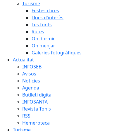
Turisme
Festes i fires
Llocs d'interès
Les fonts
Rutes
On dormir
On menjar
Galeries fotogràfiques
Actualitat
INFOSEB
Avisos
Notícies
Agenda
Butlletí digital
INFOSANTA
Revista Tonis
RSS
Hemeroteca
Turisme