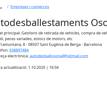
Empreses i comerços
todesballestaments Oso
tat principal: Gestions de retirada de vehicles, compra de ve
ió, peces variades, estocs de motors, etc
Tramuntana, 8 - 08507 Sant Eugènia de Berga - Barcelona
èfon:
938897484
eça electrònica:
autodesballosona@hotmail.com
cebook
X
a actualització: 1.10.2020 | 16:56