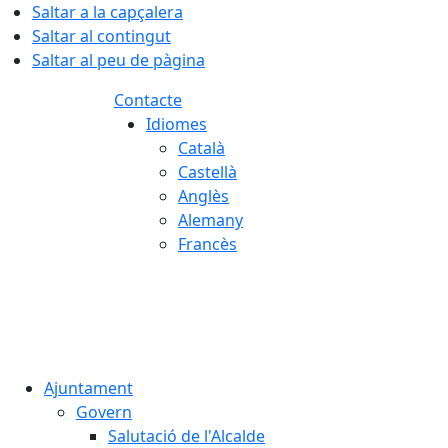
Saltar a la capçalera
Saltar al contingut
Saltar al peu de pàgina
Contacte
Idiomes
Català
Castellà
Anglès
Alemany
Francès
07.08.2026 | 15:59
Ajuntament
Govern
Salutació de l'Alcalde