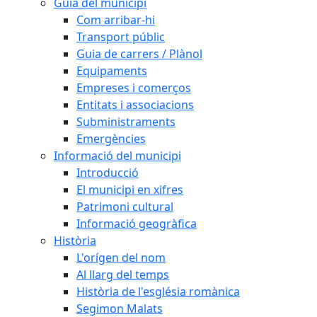
Guia del municipi
Com arribar-hi
Transport públic
Guia de carrers / Plànol
Equipaments
Empreses i comerços
Entitats i associacions
Subministraments
Emergències
Informació del municipi
Introducció
El municipi en xifres
Patrimoni cultural
Informació geogràfica
Història
L'orígen del nom
Al llarg del temps
Història de l'església romànica
Segimon Malats