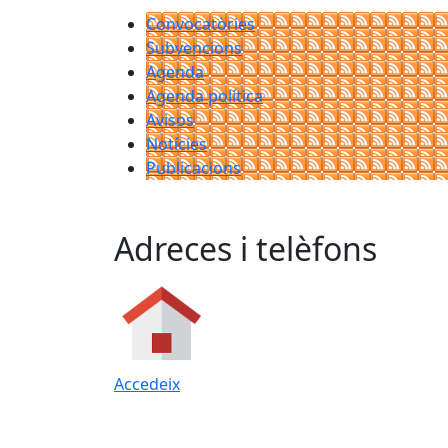
Convocatòries
Subvencions
Agenda
Agenda política
Avisos
Notícies
Publicacions
Adreces i telèfons
Accedeix