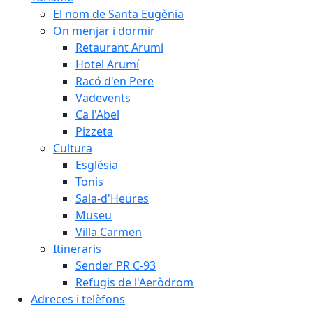
El nom de Santa Eugènia
On menjar i dormir
Retaurant Arumí
Hotel Arumí
Racó d'en Pere
Vadevents
Ca l'Abel
Pizzeta
Cultura
Església
Tonis
Sala-d'Heures
Museu
Villa Carmen
Itineraris
Sender PR C-93
Refugis de l'Aeròdrom
Adreces i telèfons