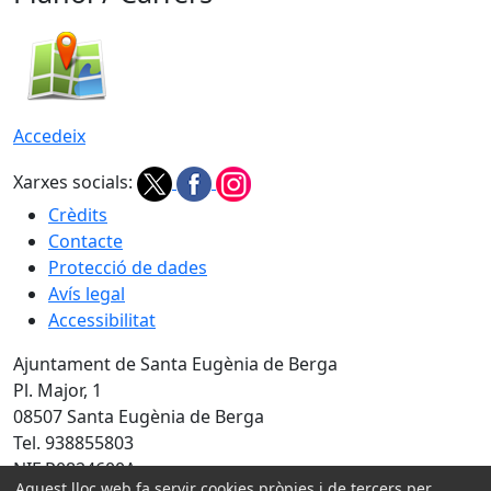
Accedeix
Xarxes socials:
Crèdits
Contacte
Protecció de dades
Avís legal
Accessibilitat
Ajuntament de Santa Eugènia de Berga
Pl. Major, 1
08507 Santa Eugènia de Berga
Tel. 938855803
NIF P0824600A
Aquest lloc web fa servir cookies pròpies i de tercers per