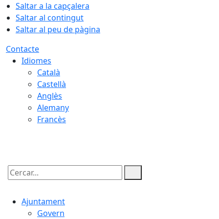
Saltar a la capçalera
Saltar al contingut
Saltar al peu de pàgina
Contacte
Idiomes
Català
Castellà
Anglès
Alemany
Francès
06.08.2026 | 21:42
Cercar:
Ajuntament
Govern