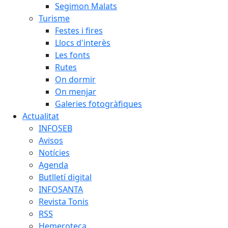
Segimon Malats
Turisme
Festes i fires
Llocs d'interès
Les fonts
Rutes
On dormir
On menjar
Galeries fotogràfiques
Actualitat
INFOSEB
Avisos
Notícies
Agenda
Butlletí digital
INFOSANTA
Revista Tonis
RSS
Hemeroteca