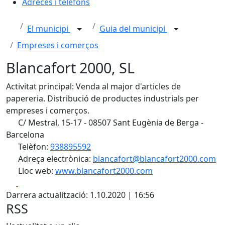
Adreces i telèfons
El municipi
Guia del municipi
Empreses i comerços
Blancafort 2000, SL
Activitat principal: Venda al major d'articles de
papereria. Distribució de productes industrials per
empreses i comerços.
C/ Mestral, 15-17 - 08507 Sant Eugènia de Berga -
Barcelona
Telèfon:
938895592
Adreça electrònica:
blancafort@blancafort2000.com
Lloc web:
www.blancafort2000.com
Facebook
X
Darrera actualització: 1.10.2020 | 16:56
RSS