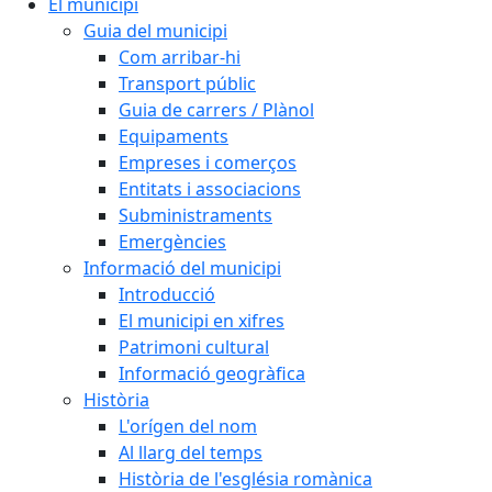
El municipi
Guia del municipi
Com arribar-hi
Transport públic
Guia de carrers / Plànol
Equipaments
Empreses i comerços
Entitats i associacions
Subministraments
Emergències
Informació del municipi
Introducció
El municipi en xifres
Patrimoni cultural
Informació geogràfica
Història
L'orígen del nom
Al llarg del temps
Història de l'església romànica