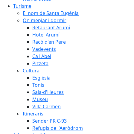
Turisme
El nom de Santa Eugènia
On menjar i dormir
Retaurant Arumí
Hotel Arumí
Racó d'en Pere
Vadevents
Ca l'Abel
Pizzeta
Cultura
Església
Tonis
Sala-d'Heures
Museu
Villa Carmen
Itineraris
Sender PR C-93
Refugis de l'Aeròdrom