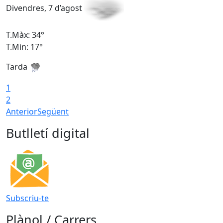
Divendres, 7 d’agost
D
T.Màx: 34°
T
T.Min: 17°
T
Tarda
T
1
2
Anterior
Següent
Butlletí digital
Subscriu-te
Plànol / Carrers