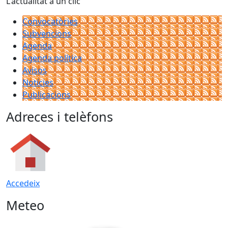
L'actualitat a un clic
Convocatòries
Subvencions
Agenda
Agenda política
Avisos
Notícies
Publicacions
Adreces i telèfons
Accedeix
Meteo