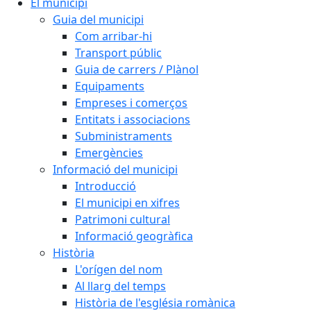
El municipi
Guia del municipi
Com arribar-hi
Transport públic
Guia de carrers / Plànol
Equipaments
Empreses i comerços
Entitats i associacions
Subministraments
Emergències
Informació del municipi
Introducció
El municipi en xifres
Patrimoni cultural
Informació geogràfica
Història
L'orígen del nom
Al llarg del temps
Història de l'església romànica