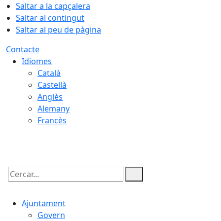
Saltar a la capçalera
Saltar al contingut
Saltar al peu de pàgina
Contacte
Idiomes
Català
Castellà
Anglès
Alemany
Francès
10.08.2026 | 18:41
Cercar:
Ajuntament
Govern