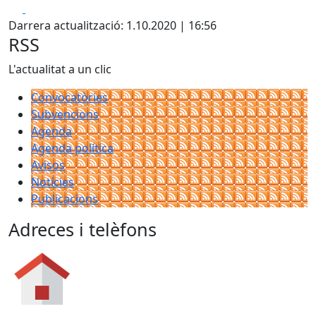
Facebook
X
Darrera actualització: 1.10.2020 | 16:56
RSS
L'actualitat a un clic
Convocatòries
Subvencions
Agenda
Agenda política
Avisos
Notícies
Publicacions
Adreces i telèfons