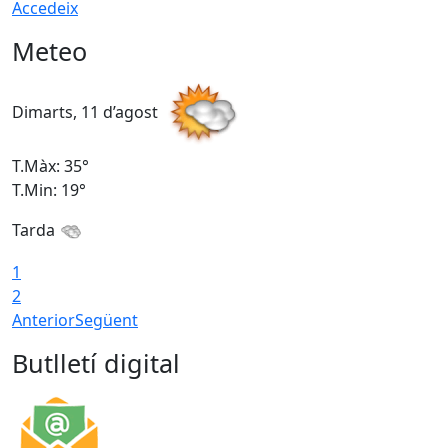
Accedeix
Meteo
Dimarts, 11 d’agost
D
T.Màx: 35°
T
T.Min: 19°
T
Tarda
T
1
2
Anterior
Següent
Butlletí digital