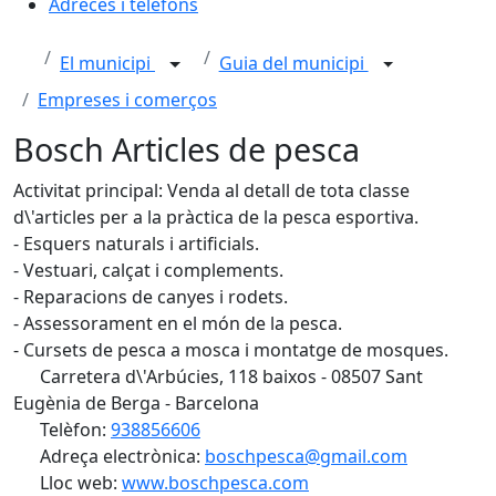
Adreces i telèfons
El municipi
Guia del municipi
Empreses i comerços
Bosch Articles de pesca
Activitat principal: Venda al detall de tota classe
d\'articles per a la pràctica de la pesca esportiva.
- Esquers naturals i artificials.
- Vestuari, calçat i complements.
- Reparacions de canyes i rodets.
- Assessorament en el món de la pesca.
- Cursets de pesca a mosca i montatge de mosques.
Carretera d\'Arbúcies, 118 baixos - 08507 Sant
Eugènia de Berga - Barcelona
Telèfon:
938856606
Adreça electrònica:
boschpesca@gmail.com
Lloc web:
www.boschpesca.com