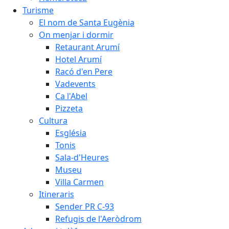
Turisme
El nom de Santa Eugènia
On menjar i dormir
Retaurant Arumí
Hotel Arumí
Racó d'en Pere
Vadevents
Ca l'Abel
Pizzeta
Cultura
Església
Tonis
Sala-d'Heures
Museu
Villa Carmen
Itineraris
Sender PR C-93
Refugis de l'Aeròdrom