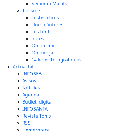
Segimon Malats
Turisme
Festes i fires
Llocs d'interès
Les fonts
Rutes
On dormir
On menjar
Galeries fotogràfiques
Actualitat
INFOSEB
Avisos
Notícies
Agenda
Butlletí digital
INFOSANTA
Revista Tonis
RSS
Hemeroteca