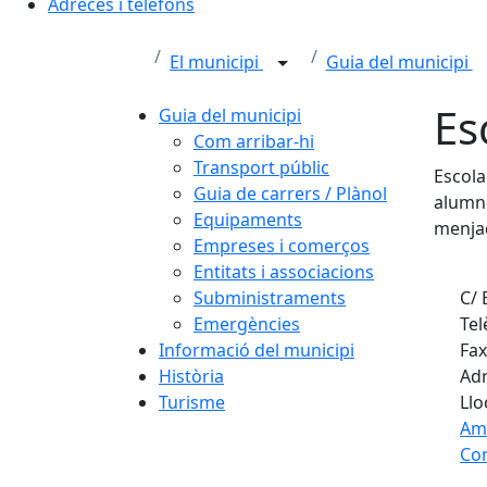
Adreces i telèfons
El municipi
Guia del municipi
Es
Guia del municipi
Com arribar-hi
Transport públic
Escola
Guia de carrers / Plànol
alumne
Equipaments
menja
Empreses i comerços
Entitats i associacions
Subministraments
C/ 
Emergències
Tel
Informació del municipi
Fax
Història
Adr
Turisme
Llo
Am
Com
Fa