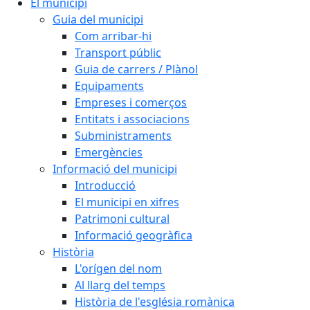
El municipi
Guia del municipi
Com arribar-hi
Transport públic
Guia de carrers / Plànol
Equipaments
Empreses i comerços
Entitats i associacions
Subministraments
Emergències
Informació del municipi
Introducció
El municipi en xifres
Patrimoni cultural
Informació geogràfica
Història
L'orígen del nom
Al llarg del temps
Història de l'església romànica