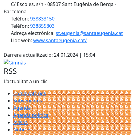
C/ Escoles, s/n - 08507 Sant Eugènia de Berga -
Barcelona
Telèfon:
938833150
Telèfon:
938855803
Adreça electrònica:
st.eugenia@santaeugenia.cat
Lloc web:
www.santaeugenia.cat/
Facebook
X
Darrera actualització: 24.01.2024 | 15:04
Gimnàs
RSS
L'actualitat a un clic
Convocatòries
Subvencions
Agenda
Agenda política
Avisos
Notícies