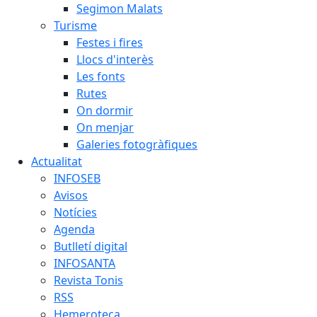
Segimon Malats
Turisme
Festes i fires
Llocs d'interès
Les fonts
Rutes
On dormir
On menjar
Galeries fotogràfiques
Actualitat
INFOSEB
Avisos
Notícies
Agenda
Butlletí digital
INFOSANTA
Revista Tonis
RSS
Hemeroteca