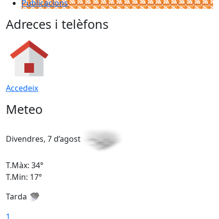
Publicacions
Adreces i telèfons
Accedeix
Meteo
Divendres, 7 d’agost
D
T.Màx: 34°
T
T.Min: 17°
T
Tarda
T
1