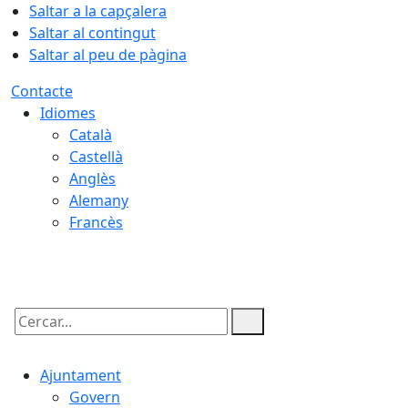
Saltar a la capçalera
Saltar al contingut
Saltar al peu de pàgina
Contacte
Idiomes
Català
Castellà
Anglès
Alemany
Francès
07.08.2026 | 11:25
Cercar:
Ajuntament
Govern