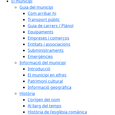
El municipi
Guia del municipi
Com arribar-hi
Transport públic
Guia de carrers / Plànol
Equipaments
Empreses i comerços
Entitats i associacions
Subministraments
Emergències
Informació del municipi
Introducció
El municipi en xifres
Patrimoni cultural
Informació geogràfica
Història
L'orígen del nom
Al llarg del temps
Història de l'església romànica