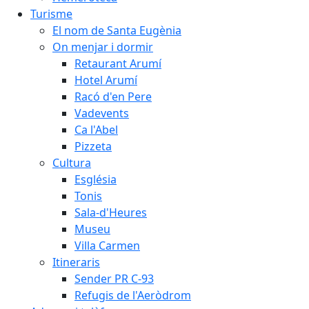
Turisme
El nom de Santa Eugènia
On menjar i dormir
Retaurant Arumí
Hotel Arumí
Racó d'en Pere
Vadevents
Ca l'Abel
Pizzeta
Cultura
Església
Tonis
Sala-d'Heures
Museu
Villa Carmen
Itineraris
Sender PR C-93
Refugis de l'Aeròdrom