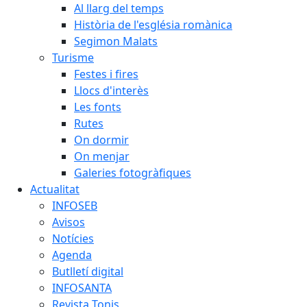
Al llarg del temps
Història de l'església romànica
Segimon Malats
Turisme
Festes i fires
Llocs d'interès
Les fonts
Rutes
On dormir
On menjar
Galeries fotogràfiques
Actualitat
INFOSEB
Avisos
Notícies
Agenda
Butlletí digital
INFOSANTA
Revista Tonis