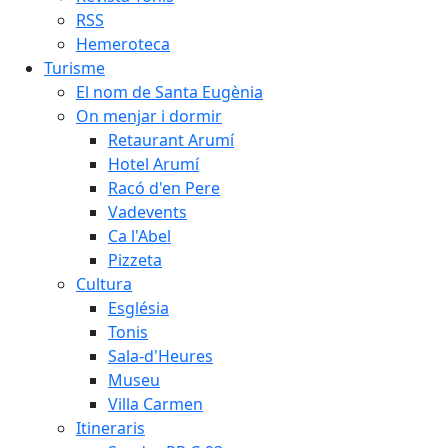
RSS
Hemeroteca
Turisme
El nom de Santa Eugènia
On menjar i dormir
Retaurant Arumí
Hotel Arumí
Racó d'en Pere
Vadevents
Ca l'Abel
Pizzeta
Cultura
Església
Tonis
Sala-d'Heures
Museu
Villa Carmen
Itineraris