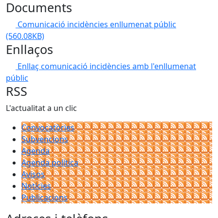
Documents
Comunicació incidències enllumenat públic
(560.08KB)
Enllaços
Enllaç comunicació incidències amb l'enllumenat
públic
RSS
L'actualitat a un clic
Convocatòries
Subvencions
Agenda
Agenda política
Avisos
Notícies
Publicacions