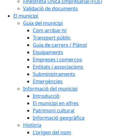
Finestreta Única Empresarial (FUE)
Validació de documents
El municipi
Guia del municipi
Com arribar-hi
Transport públic
Guia de carrers / Plànol
Equipaments
Empreses i comerços
Entitats i associacions
Subministraments
Emergències
Informació del municipi
Introducció
El municipi en xifres
Patrimoni cultural
Informació geogràfica
Història
L'orígen del nom