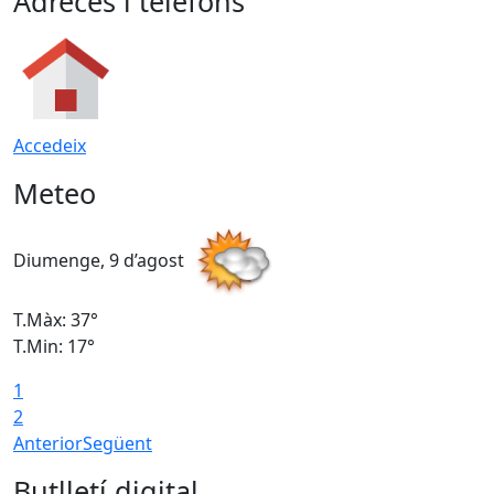
Adreces i telèfons
Accedeix
Meteo
Diumenge, 9 d’agost
D
T.Màx: 37°
T
T.Min: 17°
T
1
T
2
Anterior
Següent
Butlletí digital