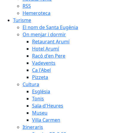
RSS
Hemeroteca
Turisme
El nom de Santa Eugènia
On menjar i dormir
Retaurant Arumí
Hotel Arumí
Racó d'en Pere
Vadevents
Ca l'Abel
Pizzeta
Cultura
Església
Tonis
Sala-d'Heures
Museu
Villa Carmen
Itineraris