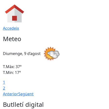
Accedeix
Meteo
Diumenge, 9 d’agost
D
T.Màx: 37°
T
T.Min: 17°
T
1
T
2
Anterior
Següent
Butlletí digital