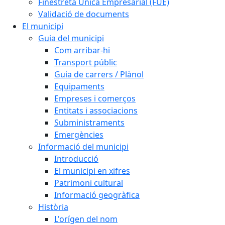
Finestreta Única Empresarial (FUE)
Validació de documents
El municipi
Guia del municipi
Com arribar-hi
Transport públic
Guia de carrers / Plànol
Equipaments
Empreses i comerços
Entitats i associacions
Subministraments
Emergències
Informació del municipi
Introducció
El municipi en xifres
Patrimoni cultural
Informació geogràfica
Història
L'orígen del nom