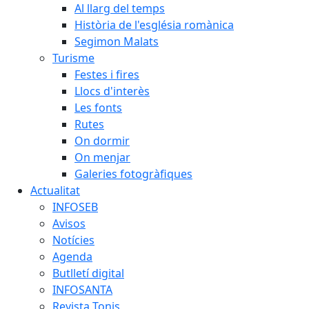
Al llarg del temps
Història de l'església romànica
Segimon Malats
Turisme
Festes i fires
Llocs d'interès
Les fonts
Rutes
On dormir
On menjar
Galeries fotogràfiques
Actualitat
INFOSEB
Avisos
Notícies
Agenda
Butlletí digital
INFOSANTA
Revista Tonis