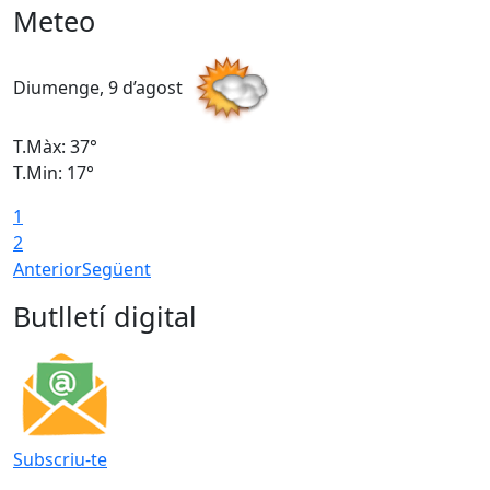
Meteo
Diumenge, 9 d’agost
D
T.Màx: 37°
T
T.Min: 17°
T
1
T
2
Anterior
Següent
Butlletí digital
Subscriu-te