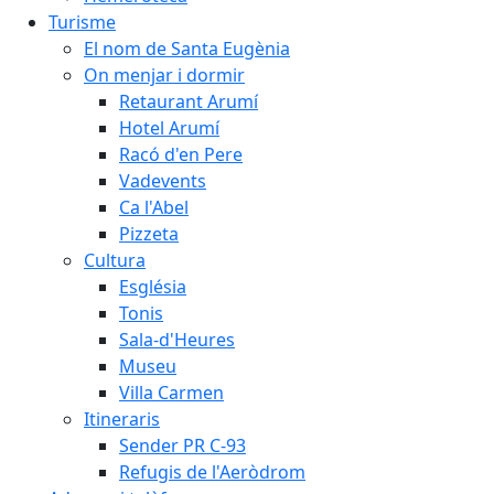
Turisme
El nom de Santa Eugènia
On menjar i dormir
Retaurant Arumí
Hotel Arumí
Racó d'en Pere
Vadevents
Ca l'Abel
Pizzeta
Cultura
Església
Tonis
Sala-d'Heures
Museu
Villa Carmen
Itineraris
Sender PR C-93
Refugis de l'Aeròdrom