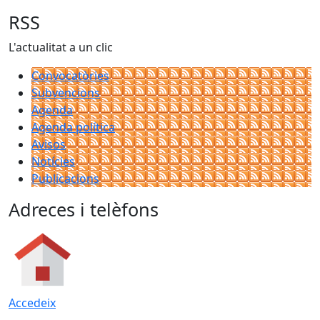
RSS
L'actualitat a un clic
Convocatòries
Subvencions
Agenda
Agenda política
Avisos
Notícies
Publicacions
Adreces i telèfons
Accedeix