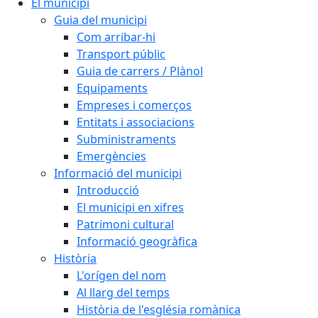
El municipi
Guia del municipi
Com arribar-hi
Transport públic
Guia de carrers / Plànol
Equipaments
Empreses i comerços
Entitats i associacions
Subministraments
Emergències
Informació del municipi
Introducció
El municipi en xifres
Patrimoni cultural
Informació geogràfica
Història
L'orígen del nom
Al llarg del temps
Història de l'església romànica