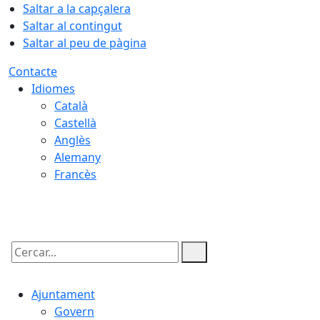
Saltar a la capçalera
Saltar al contingut
Saltar al peu de pàgina
Contacte
Idiomes
Català
Castellà
Anglès
Alemany
Francès
08.08.2026 | 14:49
Cercar:
Ajuntament
Govern