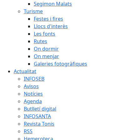
Segimon Malats
Turisme
Festes i fires
Llocs d'interès
Les fonts
Rutes
On dormir
On menjar
Galeries fotogràfiques
Actualitat
INFOSEB
Avisos
Notícies
Agenda
Butlletí digital
INFOSANTA
Revista Tonis
RSS
Hemeroteca