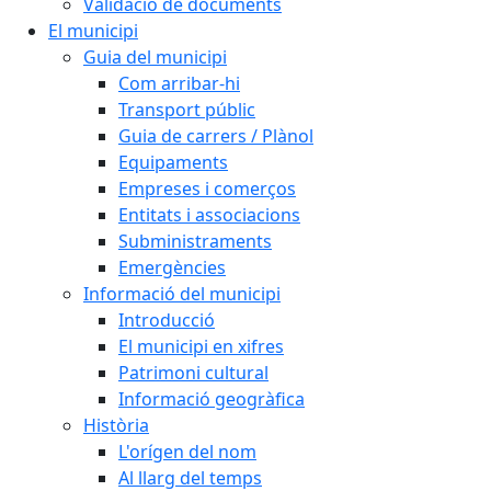
Validació de documents
El municipi
Guia del municipi
Com arribar-hi
Transport públic
Guia de carrers / Plànol
Equipaments
Empreses i comerços
Entitats i associacions
Subministraments
Emergències
Informació del municipi
Introducció
El municipi en xifres
Patrimoni cultural
Informació geogràfica
Història
L'orígen del nom
Al llarg del temps