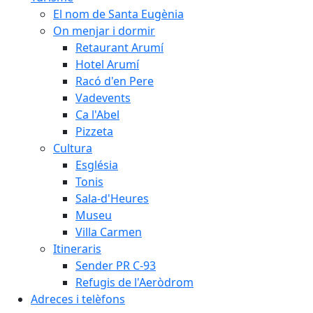
El nom de Santa Eugènia
On menjar i dormir
Retaurant Arumí
Hotel Arumí
Racó d'en Pere
Vadevents
Ca l'Abel
Pizzeta
Cultura
Església
Tonis
Sala-d'Heures
Museu
Villa Carmen
Itineraris
Sender PR C-93
Refugis de l'Aeròdrom
Adreces i telèfons