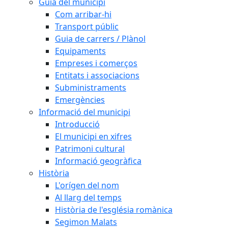
Guia del municipi
Com arribar-hi
Transport públic
Guia de carrers / Plànol
Equipaments
Empreses i comerços
Entitats i associacions
Subministraments
Emergències
Informació del municipi
Introducció
El municipi en xifres
Patrimoni cultural
Informació geogràfica
Història
L'orígen del nom
Al llarg del temps
Història de l'església romànica
Segimon Malats