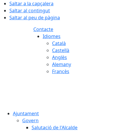
Saltar a la capçalera
Saltar al contingut
Saltar al peu de pàgina
Contacte
Idiomes
Català
Castellà
Anglès
Alemany
Francès
07.08.2026 | 22:13
Ajuntament
Govern
Salutació de l'Alcalde