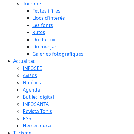
Turisme
Festes i fires
Llocs d'interès
Les fonts
Rutes
On dormir
On menjar
Galeries fotogràfiques
Actualitat
INFOSEB
Avisos
Notícies
Agenda
Butlletí digital
INFOSANTA
Revista Tonis
RSS
Hemeroteca
Turisme