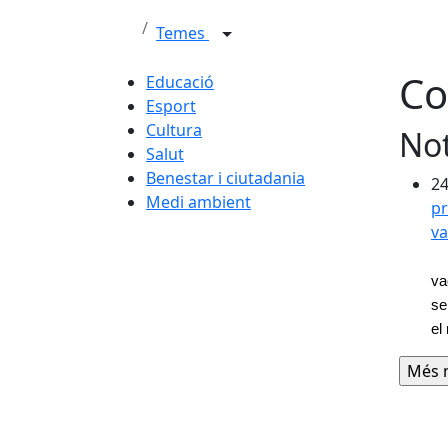
Temes
Co
Educació
Esport
Cultura
Not
Salut
Benestar i ciutadania
24
Medi ambient
pr
v
va
se
el