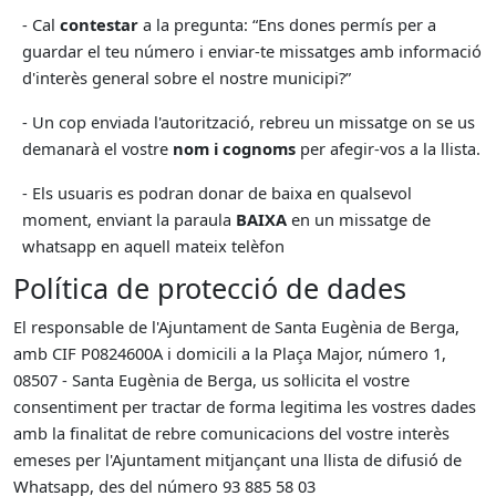
- Cal
contestar
a la pregunta: “Ens dones permís per a
guardar el teu número i enviar-te missatges amb informació
d'interès general sobre el nostre municipi?”
- Un cop enviada l'autorització, rebreu un missatge on se us
demanarà el vostre
nom i cognoms
per afegir-vos a la llista.
- Els usuaris es podran donar de baixa en qualsevol
moment, enviant la paraula
BAIXA
en un missatge de
whatsapp en aquell mateix telèfon
Política de protecció de dades
El responsable de l'Ajuntament de Santa Eugènia de Berga,
amb CIF P0824600A i domicili a la Plaça Major, número 1,
08507 - Santa Eugènia de Berga, us sol·licita el vostre
consentiment per tractar de forma legitima les vostres dades
amb la finalitat de rebre comunicacions del vostre interès
emeses per l'Ajuntament mitjançant una llista de difusió de
Whatsapp, des del número 93 885 58 03