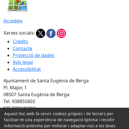
Accedeix
Xarxes socials:
Crèdits
Contacte
Protecció de dades
Avís legal
Accessibilitat
Ajuntament de Santa Eugènia de Berga
Pl. Major, 1
08507 Santa Eugènia de Berga
Tel. 938855803
NIF P0824600A
Aquest lloc web fa servir cookies pròpies i de tercers per
Amb la col·laboració de:
facilitar-te una experiència de navegació òptima i recollir
informació anònima per millorar i adaptar-nos a les teves