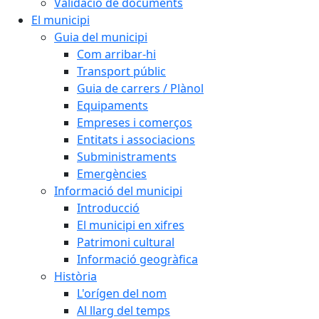
Validació de documents
El municipi
Guia del municipi
Com arribar-hi
Transport públic
Guia de carrers / Plànol
Equipaments
Empreses i comerços
Entitats i associacions
Subministraments
Emergències
Informació del municipi
Introducció
El municipi en xifres
Patrimoni cultural
Informació geogràfica
Història
L'orígen del nom
Al llarg del temps