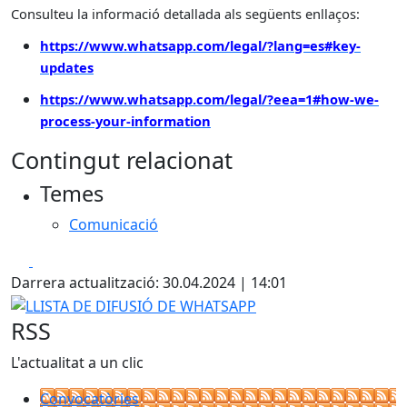
Consulteu la informació detallada als següents enllaços:
https://www.whatsapp.com/legal/?lang=es#key-
updates
https://www.whatsapp.com/legal/?eea=1#how-we-
process-your-information
Contingut relacionat
Temes
Comunicació
Facebook
X
Darrera actualització: 30.04.2024 | 14:01
LLISTA DE DIFUSIÓ DE WHATSAPP
RSS
L'actualitat a un clic
Convocatòries