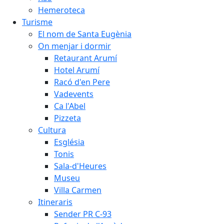
Hemeroteca
Turisme
El nom de Santa Eugènia
On menjar i dormir
Retaurant Arumí
Hotel Arumí
Racó d'en Pere
Vadevents
Ca l'Abel
Pizzeta
Cultura
Església
Tonis
Sala-d'Heures
Museu
Villa Carmen
Itineraris
Sender PR C-93