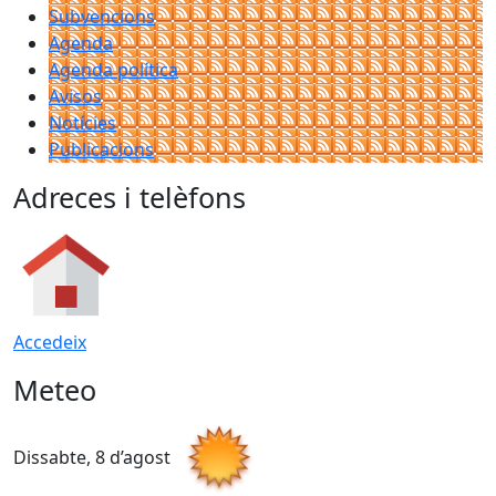
Subvencions
Agenda
Agenda política
Avisos
Notícies
Publicacions
Adreces i telèfons
Accedeix
Meteo
Dissabte, 8 d’agost
D