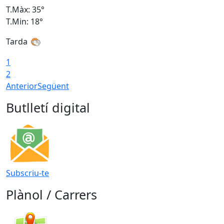
T.Màx: 35°
T
T.Min: 18°
T
Tarda
T
1
2
Anterior
Següent
Butlletí digital
Subscriu-te
Plànol / Carrers