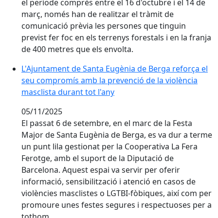
el període comprès entre el 16 d'octubre i el 14 de
març, només han de realitzar el tràmit de
comunicació prèvia les persones que tinguin
previst fer foc en els terrenys forestals i en la franja
de 400 metres que els envolta.
L'Ajuntament de Santa Eugènia de Berga reforça el se
L'Ajuntament de Santa Eugènia de Berga reforça el
seu compromís amb la prevenció de la violència
masclista durant tot l'any
05/11/2025
El passat
6 de setembre
, en el marc de la
Festa
Major de Santa Eugènia de Berga
, es va dur a terme
un
punt lila
gestionat per la
Cooperativa La Fera
Ferotge
, amb el suport de la
Diputació de
Barcelona
. Aquest espai va servir per oferir
informació, sensibilització i atenció
en casos de
violències masclistes o LGTBI-fòbiques, així com per
promoure unes festes
segures i respectuoses per a
tothom
.