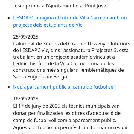
Inscripcions a l'Ajuntament o al Punt Jove.
L'ESDAPC imagina el futur de Villa Carmen amb un pro
L'ESDAPC imagina el futur de Villa Carmen amb un
projecte dels estudiants de Vic
25/09/2025
L'alumnat de 3r curs del Grau en Disseny d'Interiors
de l'ESDAPC Vic, dins l'assignatura Projectes 3, està
treballant en un projecte acadèmic vinculat a
l'edifici històric de la Villa Carmen, una de les
construccions més singulars i emblemàtiques de
Santa Eugènia de Berga.
Nou aparcament públic al camp de futbol vell
Nou aparcament públic al camp de futbol vell
16/09/2025
El 17 de juny de 2025 els tècnics municipals van
donar per finalitzades les obres d'adequació del
camp de futbol vell com a aparcament públic.
Aquesta actuació ha permès transformar un espai