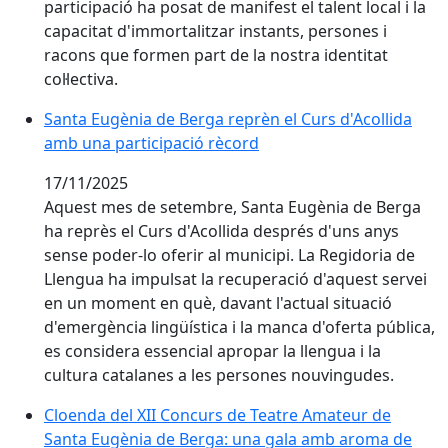
participació ha posat de manifest el talent local i la
capacitat d'immortalitzar instants, persones i
racons que formen part de la nostra identitat
col·lectiva.
Santa Eugènia de Berga reprèn el Curs d'Acollida amb
Santa Eugènia de Berga reprèn el Curs d'Acollida
amb una participació rècord
17/11/2025
Aquest mes de setembre, Santa Eugènia de Berga
ha reprès el Curs d'Acollida després d'uns anys
sense poder-lo oferir al municipi. La Regidoria de
Llengua ha impulsat la recuperació d'aquest servei
en un moment en què, davant l'actual situació
d'emergència lingüística i la manca d'oferta pública,
es considera essencial apropar la llengua i la
cultura catalanes a les persones nouvingudes.
Cloenda del XII Concurs de Teatre Amateur de Santa E
Cloenda del XII Concurs de Teatre Amateur de
Santa Eugènia de Berga: una gala amb aroma de