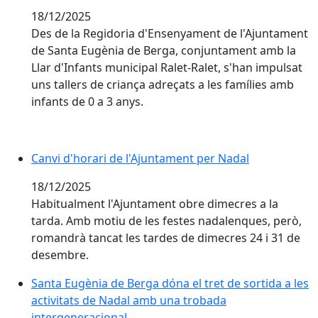
18/12/2025
Des de la Regidoria d'Ensenyament de l'Ajuntament
de Santa Eugènia de Berga, conjuntament amb la
Llar d'Infants municipal Ralet-Ralet, s'han impulsat
uns tallers de criança adreçats a les famílies amb
infants de 0 a 3 anys.
Canvi d'horari de l'Ajuntament per Nadal
Canvi d'horari de l'Ajuntament per Nadal
18/12/2025
Habitualment l'Ajuntament obre dimecres a la
tarda. Amb motiu de les festes nadalenques, però,
romandrà tancat les tardes de dimecres 24 i 31 de
desembre.
Santa Eugènia de Berga dóna el tret de sortida a les 
Santa Eugènia de Berga dóna el tret de sortida a les
activitats de Nadal amb una trobada
intergeneracional