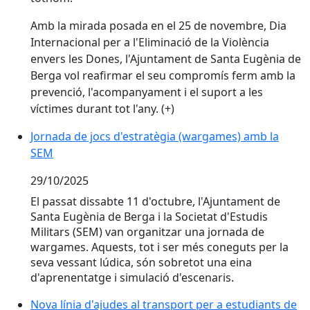
Amb la mirada posada en el
25 de novembre, Dia
Internacional per a l'Eliminació de la Violència
envers les Dones
, l'Ajuntament de Santa Eugènia de
Berga vol reafirmar el seu
compromís ferm amb la
prevenció, l'acompanyament i el suport a les
víctimes
durant tot l'any. (+)
Jornada de jocs d'estratègia (wargames) amb la SEM
Jornada de jocs d'estratègia (wargames) amb la
SEM
29/10/2025
El passat dissabte 11 d'octubre, l'Ajuntament de
Santa Eugènia de Berga i la Societat d'Estudis
Militars (SEM) van organitzar una jornada de
wargames. Aquests, tot i ser més coneguts per la
seva vessant lúdica, són sobretot una eina
d'aprenentatge i simulació d'escenaris.
Nova línia d'ajudes al transport per a estudiants de 
Nova línia d'ajudes al transport per a estudiants de