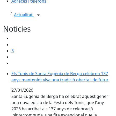
Adreces i telèfons
Actualitat
Notícies
3
Els Tonis de Santa Eugènia de Berga celebren 137 anys
Els Tonis de Santa Eugènia de Berga celebren 137
anys mantenint viva una tradició oberta i de futur
27/01/2026
Santa Eugènia de Berga ha celebrat aquest gener
una nova edició de la Festa dels Tonis, que l'any
2026 ha arribat als 137 anys de celebració
ininterrompuda, una fita excepcional que la