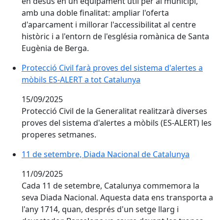
en desús en un equipament útil per al municipi,
amb una doble finalitat: ampliar l'oferta
d'aparcament i millorar l'accessibilitat al centre
històric i a l'entorn de l'església romànica de Santa
Eugènia de Berga.
Protecció Civil farà proves del sistema d'alertes a mò
Protecció Civil farà proves del sistema d'alertes a
mòbils ES-ALERT a tot Catalunya
15/09/2025
Protecció Civil de la Generalitat realitzarà diverses
proves del sistema d'alertes a mòbils (ES-ALERT) les
properes setmanes.
11 de setembre, Diada Nacional de Catalunya
11 de setembre, Diada Nacional de Catalunya
11/09/2025
Cada 11 de setembre, Catalunya commemora la
seva Diada Nacional. Aquesta data ens transporta a
l'any 1714, quan, després d'un setge llarg i