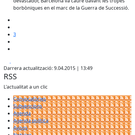
devastador, Barcelona va caure davant les tropes
borbòniques en el marc de la Guerra de Successió.
3
Facebook
X
Darrera actualització: 9.04.2015 | 13:49
RSS
L'actualitat a un clic
Convocatòries
Subvencions
Agenda
Agenda política
Avisos