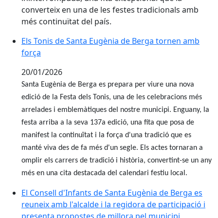
converteix en una de les festes tradicionals amb
més continuïtat del país.
Els Tonis de Santa Eugènia de Berga tornen amb forç
Els Tonis de Santa Eugènia de Berga tornen amb
força
20/01/2026
Santa Eugènia de Berga es prepara per viure una nova
edició de la Festa dels Tonis, una de les celebracions més
arrelades i emblemàtiques del nostre municipi. Enguany, la
festa arriba a la seva 137a edició, una fita que posa de
manifest la continuïtat i la força d'una tradició que es
manté viva des de fa més d'un segle. Els actes tornaran a
omplir els carrers de tradició i història, convertint-se un any
més en una cita destacada del calendari festiu local.
El Consell d'Infants de Santa Eugènia de Berga es reun
El Consell d'Infants de Santa Eugènia de Berga es
reuneix amb l'alcalde i la regidora de participació i
presenta propostes de millora pel municipi