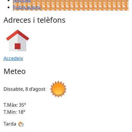
Notícies
Publicacions
Adreces i telèfons
Accedeix
Meteo
Dissabte, 8 d’agost
D
T.Màx: 35°
T
T.Min: 18°
T
Tarda
T