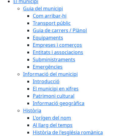
El municipi
Guia del municipi
Com arribar-hi
Transport públic
Guia de carrers / Plànol
Equipaments
Empreses i comerços
Entitats i associacions
Subministraments
Emergències
Informació del municipi
Introducció
El municipi en xifres
Patrimoni cultural
Informació geogràfica
Història
L'orígen del nom
Al llarg del temps
Història de l'església romànica