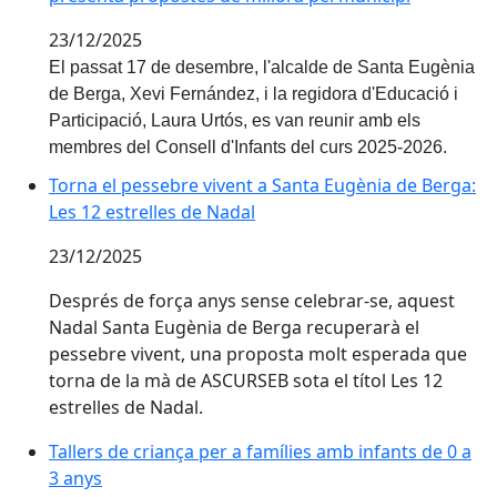
23/12/2025
El passat 17 de desembre, l'alcalde de Santa Eugènia
de Berga, Xevi Fernández, i la regidora d'Educació i
Participació, Laura Urtós, es van reunir amb els
membres del Consell d'Infants del curs 2025-2026.
Torna el pessebre vivent a Santa Eugènia de Berga: Le
Torna el pessebre vivent a Santa Eugènia de Berga:
Les 12 estrelles de Nadal
23/12/2025
Després de força anys sense celebrar-se, aquest
Nadal Santa Eugènia de Berga recuperarà el
pessebre vivent, una proposta molt esperada que
torna de la mà de ASCURSEB sota el títol Les 12
estrelles de Nadal.
Tallers de criança per a famílies amb infants de 0 a 3 
Tallers de criança per a famílies amb infants de 0 a
3 anys