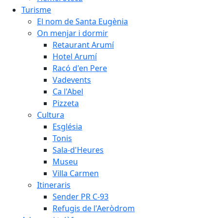
Turisme
El nom de Santa Eugènia
On menjar i dormir
Retaurant Arumí
Hotel Arumí
Racó d'en Pere
Vadevents
Ca l'Abel
Pizzeta
Cultura
Església
Tonis
Sala-d'Heures
Museu
Villa Carmen
Itineraris
Sender PR C-93
Refugis de l'Aeròdrom