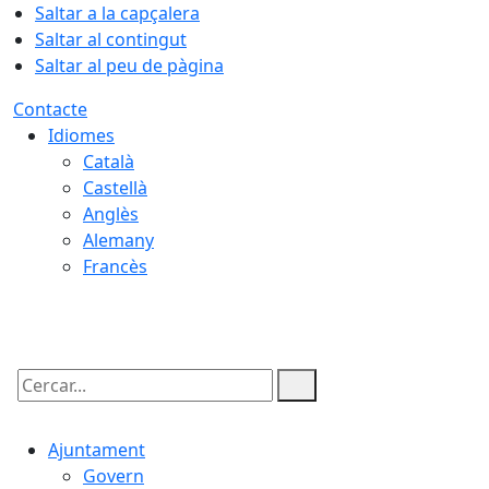
Saltar a la capçalera
Saltar al contingut
Saltar al peu de pàgina
Contacte
Idiomes
Català
Castellà
Anglès
Alemany
Francès
08.08.2026 | 05:21
Cercar:
Ajuntament
Govern