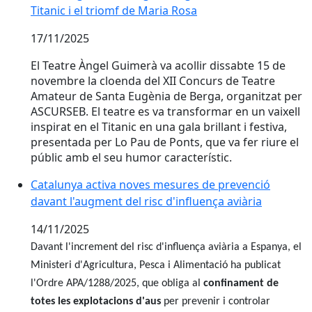
Titanic i el triomf de Maria Rosa
17/11/2025
El Teatre Àngel Guimerà va acollir dissabte 15 de
novembre la cloenda del XII Concurs de Teatre
Amateur de Santa Eugènia de Berga, organitzat per
ASCURSEB. El teatre es va transformar en un vaixell
inspirat en el Titanic en una gala brillant i festiva,
presentada per Lo Pau de Ponts, que va fer riure el
públic amb el seu humor característic.
Catalunya activa noves mesures de prevenció davant l'
Catalunya activa noves mesures de prevenció
davant l'augment del risc d'influença aviària
14/11/2025
Davant l'increment del risc d'influença aviària a Espanya, el
Ministeri d'Agricultura, Pesca i Alimentació ha publicat
l'Ordre APA/1288/2025, que obliga al
confinament de
totes les explotacions d'aus
per prevenir i controlar