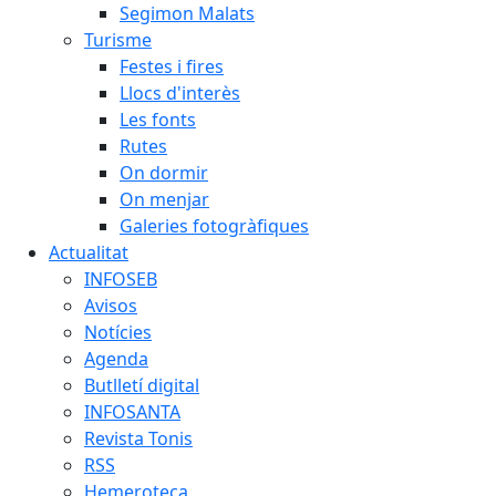
Segimon Malats
Turisme
Festes i fires
Llocs d'interès
Les fonts
Rutes
On dormir
On menjar
Galeries fotogràfiques
Actualitat
INFOSEB
Avisos
Notícies
Agenda
Butlletí digital
INFOSANTA
Revista Tonis
RSS
Hemeroteca