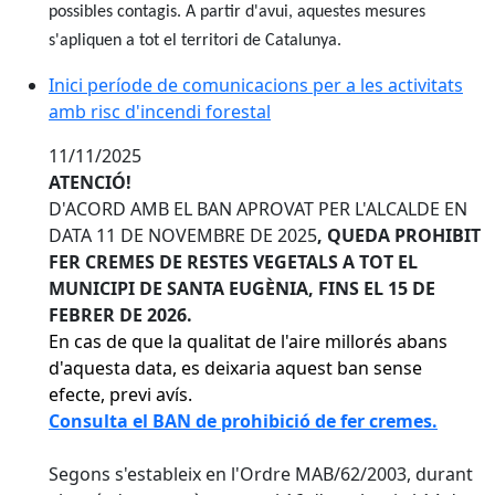
possibles contagis. A partir d'avui, aquestes mesures
s'apliquen a tot el territori de Catalunya.
Inici període de comunicacions per a les activitats amb
Inici període de comunicacions per a les activitats
amb risc d'incendi forestal
11/11/2025
ATENCIÓ!
D'ACORD AMB EL BAN APROVAT PER L'ALCALDE EN
DATA 11 DE NOVEMBRE DE 2025
, QUEDA PROHIBIT
FER CREMES DE RESTES VEGETALS A TOT EL
MUNICIPI DE SANTA EUGÈNIA, FINS EL 15 DE
FEBRER DE 2026.
En cas de que la qualitat de l'aire millorés abans
d'aquesta data, es deixaria aquest ban sense
efecte, previ avís.
Consulta el BAN de prohibició de fer cremes
.
Segons s'estableix en l'Ordre MAB/62/2003, durant